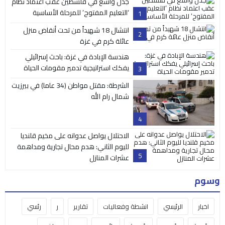
جدل واسع في فلسطين عقب اعتماد نظام
‘التعليم المفتوح’ للمرحلة الأساسية
1
انتشال 18 شهيداً من تحت أنقاض منزل
2
عائلة كرم في غزة
هندسة الإبادة في غزة: باحث إسرائيلي
يفكك استراتيجية تدمير مقومات الحياة
3
الشرطة: مقتل مواطن (34 عاما) في بيرزيت
شمال رام الله
4
الاحتلال يواصل عدوانه على مخيم قلنديا
لليوم الثاني: هدم محال تجارية ومداهمة
5
عشرات المنازل
وسوم
اخبار
الرئيسي
انشطة وفعاليات
تقارير
ر
رئسي