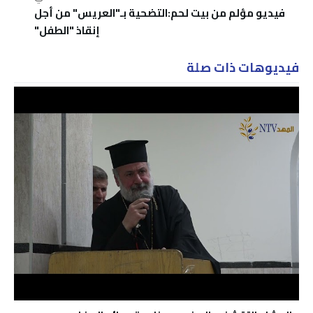
فيديو مؤلم من بيت لحم:التضحية بـ"العريس" من أجل
إنقاذ "الطفل"
فيديوهات ذات صلة