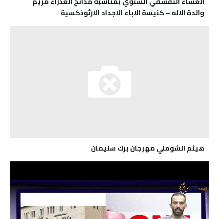
العشاء التقشفي السنوي بمناسبة مدائح العذراء مريم
والدة الاله – كنيسة الاباء الاجداد الارثوذكسية
هيثم الشوملي مهرجان برك سليمان