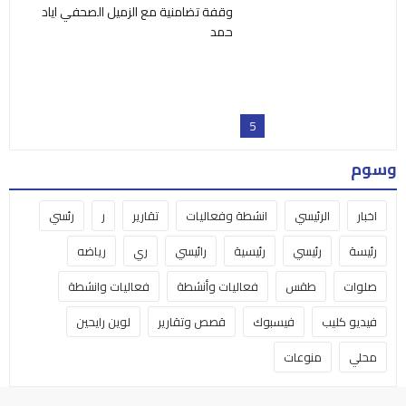
وقفة تضامنية مع الزميل الصحفي اياد
حمد
5
وسوم
اخبار
الرئيسي
انشطة وفعاليات
تقارير
ر
رئسي
رئيسة
رئيسي
رئيسية
رائيسي
ري
رياضه
صلوات
طقس
فعاليات وأنشطة
فعاليات وانشطة
فيديو كليب
فيسبوك
قصص وتقارير
لوين رايحين
محلي
منوعات