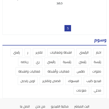
حمد
5
وسوم
اخبار
الرئيسي
انشطة وفعاليات
تقارير
ر
رئسي
رئيسة
رئيسي
رئيسية
رائيسي
ري
رياضه
صلوات
طقس
فعاليات وأنشطة
فعاليات وانشطة
فيديو كليب
فيسبوك
قصص وتقارير
لوين رايحين
محلي
منوعات
البث المباشر
مكتبة الفيديو
من نحن
اتصل بنا