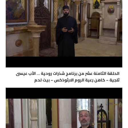
الحلقة الثامنة عشر من برنامج شذرات روحية … الأب عيسى
ثلجية – كاهن رعية الروم الارثوذكس – بيت لحم