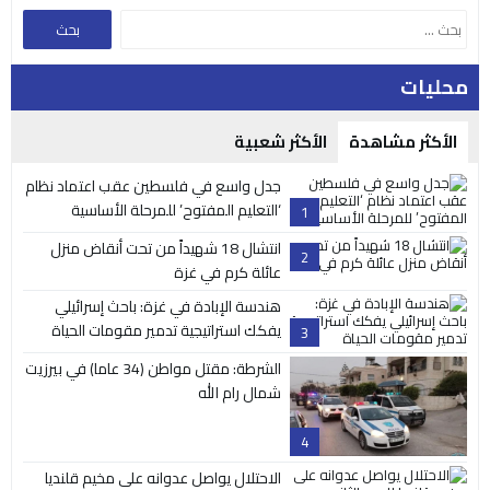
محليات
الأكثر مشاهدة
الأكثر شعبية
جدل واسع في فلسطين عقب اعتماد نظام
‘التعليم المفتوح’ للمرحلة الأساسية
1
انتشال 18 شهيداً من تحت أنقاض منزل
2
عائلة كرم في غزة
هندسة الإبادة في غزة: باحث إسرائيلي
يفكك استراتيجية تدمير مقومات الحياة
3
الشرطة: مقتل مواطن (34 عاما) في بيرزيت
شمال رام الله
4
الاحتلال يواصل عدوانه على مخيم قلنديا