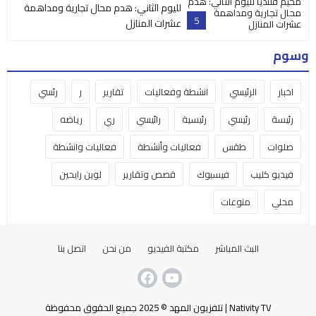
لليوم الثاني: هدم محال تجارية ومداهمة
5
عشرات المنازل
وسوم
اخبار
الرئيسي
انشطة وفعاليات
تقارير
ر
رئسي
رئيسة
رئيسي
رئيسية
رائيسي
ري
رياضه
صلوات
طقس
فعاليات وأنشطة
فعاليات وانشطة
فيديو كليب
فيسبوك
قصص وتقارير
لوين رايحين
محلي
منوعات
البث المباشر
مكتبة الفيديو
من نحن
اتصل بنا
Nativity TV | تلفزيون المهد © 2025 جميع الحقوق محفوظة