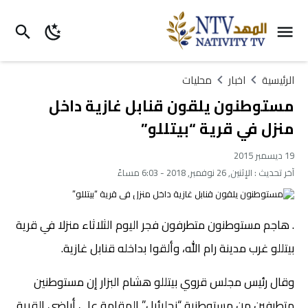
الرئيسية
اخبار
محليات
مستوطنون يلقون قنابل غازية داخل
منزل في قرية “بيتللو”
19 ديسمبر 2015
آخر تحديث :
الإثنين, 26 نوفمبر, 2018 - 6:03 مساءً
. هاجم مستوطنون متطرفون فجر اليوم الثلاثاء منزلا في قرية
بيتللو غرب مدينة رام الله، وألقوا بداخله قنابل غازية.
وقال رئيس مجلس قروي بيتللو هشام البزار إن مستوطنين
متطرفين من مستوطنية “نحليئيل” المقامة على أراضي القرية