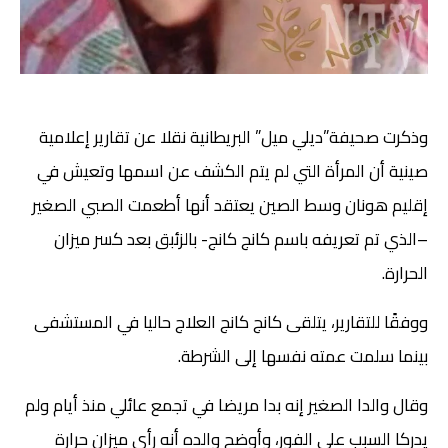
وذكرت صحيفة”ديلي ميل” البريطانية نقلا عن تقارير إعلامية
صينية أن المرأة التي لم يتم الكشف عن اسمها وتعيش في
إقليم هونان وسط الصين يعتقد أنها أطعمت الصبي الصغير
–الذي تم تعريفه باسم كانج كانج- بالزئبق بعد كسر ميزان
الحرارة.
ووفقًا للتقارير، يتلقى كانج كانج العلاج حاليا في المستشفى
بينما سلمت عمته نفسها إلى الشرطة.
وقال والدا الصغير إنه بدا مريضا في تجمع عائلي منذ أيام ولم
يدركا السبب على الفور، وأوضح والده أنه رأى ميزان حرارة