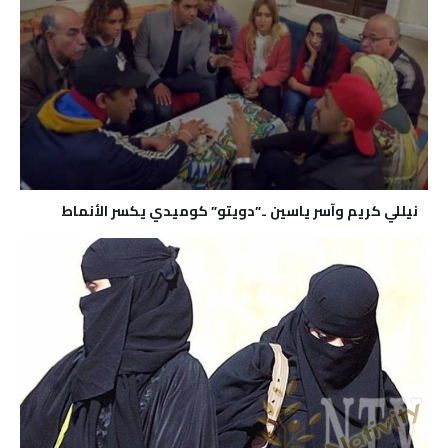
نيللي كريم وآسر ياسين ..”دويتو” كوميدي يكسر الأنماط