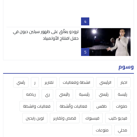
وسوم
اخبار
الرئيسي
انشطة وفعاليات
تقارير
ر
رئسي
رئيسة
رئيسي
رئيسية
رائيسي
ري
رياضه
صلوات
طقس
فعاليات وأنشطة
فعاليات وانشطة
فيديو كليب
فيسبوك
قصص وتقارير
لوين رايحين
محلي
منوعات
البث المباشر
مكتبة الفيديو
من نحن
اتصل بنا
Nativity TV | تلفزيون المهد © 2025 جميع الحقوق محفوظة
صمم بكل ♥ بواسطة
عامر سلامة