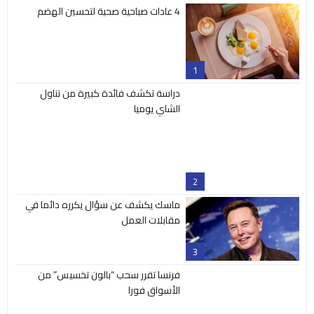
4 عادات صباحية صحية لتحسين الهضم
1
دراسة تكشف فائدة كبيرة من تناول
2
الشاي يوميا
ماسك يكشف عن سؤال يكرره دائما في
مقابلات العمل
3
فرنسا تقرر سحب “بالون تخسيس” من
4
الأسواق فورا
ترودو يعلّق على ظهور سيلين ديون في
حفل افتتاح الأولمبياد
5