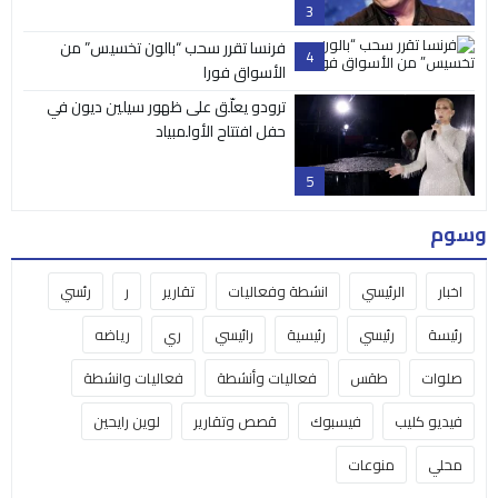
3
فرنسا تقرر سحب “بالون تخسيس” من
4
الأسواق فورا
ترودو يعلّق على ظهور سيلين ديون في
حفل افتتاح الأولمبياد
5
وسوم
اخبار
الرئيسي
انشطة وفعاليات
تقارير
ر
رئسي
رئيسة
رئيسي
رئيسية
رائيسي
ري
رياضه
صلوات
طقس
فعاليات وأنشطة
فعاليات وانشطة
فيديو كليب
فيسبوك
قصص وتقارير
لوين رايحين
محلي
منوعات