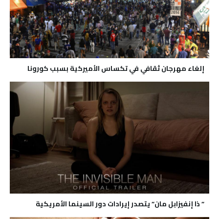
إلغاء مهرجان ثقافي في تكساس الأميركية بسبب كورونا
” ذا إنفيزابل مان” يتصدر إيرادات دور السينما الأمريكية