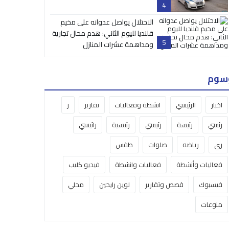
4
الاحتلال يواصل عدوانه على مخيم
قلنديا لليوم الثاني: هدم محال تجارية
5
ومداهمة عشرات المنازل
سوم
اخبار
الرئيسي
انشطة وفعاليات
تقارير
ر
رئسي
رئيسة
رئيسي
رئيسية
رائيسي
ري
رياضه
صلوات
طقس
فعاليات وأنشطة
فعاليات وانشطة
فيديو كليب
فيسبوك
قصص وتقارير
لوين رايحين
محلي
منوعات