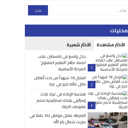
محليات
الأكثر مشاهدة
الأكثر شعبية
جدل واسع في فلسطين عقب
اعتماد نظام ‘التعليم المفتوح’
1
للمرحلة الأساسية
انتشال 18 شهيداً من تحت أنقاض
منزل عائلة كرم في غزة
2
هندسة الإبادة في غزة: باحث
إسرائيلي يفكك استراتيجية تدمير
3
مقومات الحياة
الشرطة: مقتل مواطن (34 عاما) في
بيرزيت شمال رام الله