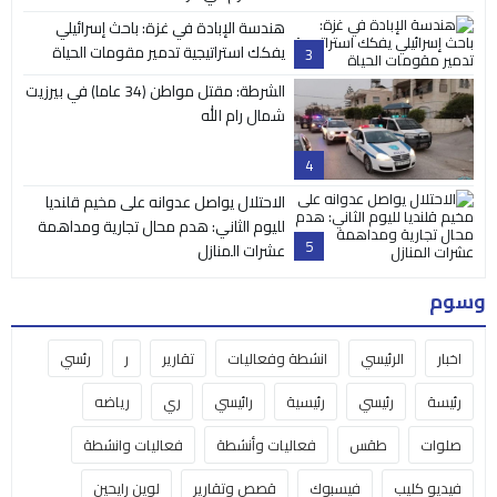
هندسة الإبادة في غزة: باحث إسرائيلي
يفكك استراتيجية تدمير مقومات الحياة
3
الشرطة: مقتل مواطن (34 عاما) في بيرزيت
شمال رام الله
4
الاحتلال يواصل عدوانه على مخيم قلنديا
لليوم الثاني: هدم محال تجارية ومداهمة
5
عشرات المنازل
وسوم
اخبار
الرئيسي
انشطة وفعاليات
تقارير
ر
رئسي
رئيسة
رئيسي
رئيسية
رائيسي
ري
رياضه
صلوات
طقس
فعاليات وأنشطة
فعاليات وانشطة
فيديو كليب
فيسبوك
قصص وتقارير
لوين رايحين