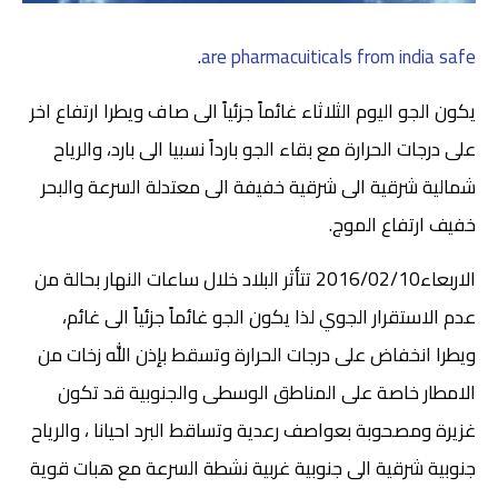
.
are pharmacuiticals from india safe
يكون الجو اليوم الثلاثاء غائماً جزئياً الى صاف ويطرا ارتفاع اخر
على درجات الحرارة مع بقاء الجو بارداً نسبيا الى بارد، والرياح
شمالية شرقية الى شرقية خفيفة الى معتدلة السرعة والبحر
خفيف ارتفاع الموج.
الاربعاء2016/02/10 تتأثر البلاد خلال ساعات النهار بحالة من
عدم الاستقرار الجوي لذا يكون الجو غائماً جزئياً الى غائم،
ويطرا انخفاض على درجات الحرارة وتسقط بإذن الله زخات من
الامطار خاصة على المناطق الوسطى والجنوبية قد تكون
غزيرة ومصحوبة بعواصف رعدية وتساقط البرد احيانا ، والرياح
جنوبية شرقية الى جنوبية غربية نشطة السرعة مع هبات قوية