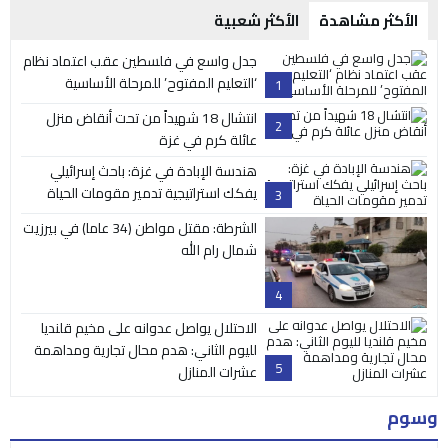
الأكثر مشاهدة
الأكثر شعبية
جدل واسع في فلسطين عقب اعتماد نظام
‘التعليم المفتوح’ للمرحلة الأساسية
1
انتشال 18 شهيداً من تحت أنقاض منزل
2
عائلة كرم في غزة
هندسة الإبادة في غزة: باحث إسرائيلي
يفكك استراتيجية تدمير مقومات الحياة
3
الشرطة: مقتل مواطن (34 عاما) في بيرزيت
شمال رام الله
4
الاحتلال يواصل عدوانه على مخيم قلنديا
لليوم الثاني: هدم محال تجارية ومداهمة
5
عشرات المنازل
وسوم