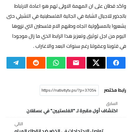
واكد قطان على ان المهمة الاولى لهم هو اعادة الارتباط
بالجذور للاجيال الشابة في الجالية الفلسطينية في التشيلي حتى
يشعروا بالمسؤولية اتجاه وطنهم الام فلسطين التي نزروها
اليوم من اجل توثيق وتعزيز هذا الرابط الذي ما زال موجودا
في قلوبنا وعقولنا رغم سنوات البعد والاغتراب .
رابط مختصر
السابق
اكتشاف أول مقبرة لـ "الفلستيين" في عسقلان
التالي
تواصل الاحتجاجات في الخضر ضد انقطاع المياه