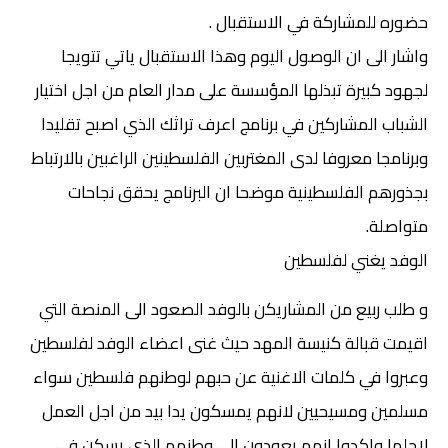
حضوره للمشاركة في الاستقبال .
واشار الى ان الوصول اليوم وهذا الاستقبال ياتي تتويجا
لجهود كبيرة تبذلها المؤسسة على مدار العام من اجل اختيار
الشباب المشاركين في برنامج اعرف تراثك الذي اصبح تقليدا
وبرنامجا معروفا لدى المغتربين الفلسطينين الراغبين بالارتباط
بجذورهم الفلسطينية موضحا ان البرنامج يحقق نجاحات
متواصلة.
الوفد يغني لفلسطين
و طلب ربيع من المشاريكن بالوفد الصعود الى المنصة التي
اقيمت قبالة كنيسة المهد حيث غنى اعضاء الوفد لفلسطين
وعبروا في كلمات الاغنية عن حبهم لوطنهم فلسطين سواء
مسلمين ومسيحيين لانهم يمسكون يدا بيد من اجل العمل
لاجلها واكدوا انهم يعودون الى وطنهم الذي يسكن في