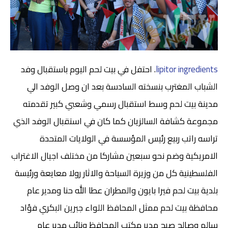
lipitor ingredients
. احتفل في بيت لحم اليوم باستقبال وفد
الشباب المغترب بنسخته السادسة بعد ان وصل الوفد الي
مدينة بيت لحم وسط استقبال رسمي وشعبي كبير تقدمته
مجموعة كشافة السالزيان كما كان في استقبال الوفد الذي
تراسه راتب ربيع رئيس المؤسسة في الولايات المتحدة
الامريكية وضم نحو سبعين مشاركا من مختلف اجيال الاغتراب
الفلسطينية كل من وزيرة السياحة والاثار رولا معايعة ورئيسة
بلدية بيت لحم فيرا بايون والمطران عطا الله حنا ومدير عام
محافظة بيت لحم ممثل المحافظ اللواء جبرين البكري فؤاد
سالم وصالح صبح مدير مكتب المحافظ ونائب مدير عام