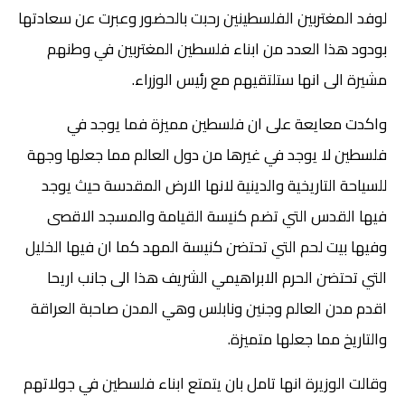
لوفد المغتربين الفلسطينين رحبت بالحضور وعبرت عن سعادتها
بودود هذا العدد من ابناء فلسطين المغتربين في وطنهم
مشيرة الى انها ستلتقيهم مع رئيس الوزراء.
واكدت معايعة على ان فلسطين مميزة فما يوجد في
فلسطين لا يوجد في غيرها من دول العالم مما جعلها وجهة
للسياحة التاريخية والدينية لانها الارض المقدسة حيث يوجد
فيها القدس التي تضم كنيسة القيامة والمسجد الاقصى
وفيها بيت لحم التي تحتضن كنيسة المهد كما ان فيها الخليل
التي تحتضن الحرم الابراهيمي الشريف هذا الى جانب اريحا
اقدم مدن العالم وجنين ونابلس وهي المدن صاحبة العراقة
والتاريخ مما جعلها متميزة.
وقالت الوزيرة انها تامل بان يتمتع ابناء فلسطين في جولاتهم