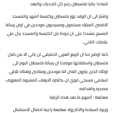
انتماءا عاليا لفلسطين رغم كل التحديات والبعد.
واشار الى ان الوفد يزور فلسطين وكنيسة المهد والمسجد
الاقصى المبارك مسلمون ومسيحيون موحدين في ارض رسالة
المسيح مشددا على ان جودنا بين الكنيسة والمسجد يدل علي
علاقات التاخي .
كما اوضح حنا ان الربيع العربي الحقيقي لن ياتي الا من خلال
فلسطين واستقلالها موضحا ان رسالة فلسطين اليوم الى
اولئك الذين يثيرون الفتن اننا موحدين ومتاخين وهناك تلاقي
اسلامي مسيحي قوي لن يكشره الارهاب المشبوه المعروف
مصدره واهدافه.
معايعة : المهم ما بعد هذه الزيارة
وزيرة السياحة والاثار رولا معايعة راعية احتفال الاستقبال