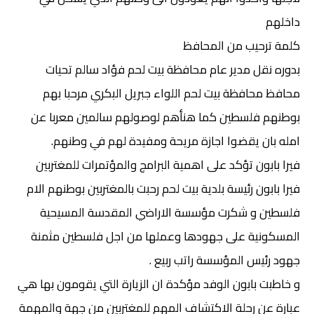
داخلهم
كلمة ترحيب من المحافظ
بدوره نقل مدير عام محافظة بيت لحم فؤاد سالم تحيات
محافظ محافظة بيت لحم اللواء جبريل البكري مرحبا بهم
بوطنهم فلسطين كما هنأهم لوصولهم سالمين معربا عن
امله بان يقضوا اجازة مريحة ومفيدة لهم في وطنهم.
فيرا بابون تؤكد على اهمية البرامج والمؤتمرات للمغتربين
فيرا بابون رئيسة بلدية بيت لحم رحبت بالمغتربين بوطنهم الام
فلسطين و شكرت مؤسسة الاراضي المقدسة المسيحية
المسكونية على جهودها وعملها من اجل فلسطين مثمنة
جهود رئيس المؤسسة راتب ربيع .
و خاطبت بابون الوفد مؤكدة ان الزيارة التي يقومون بها هي
عبارة عن رحلة الاكتشاف المهم للمغتربين من جهة والمهمة