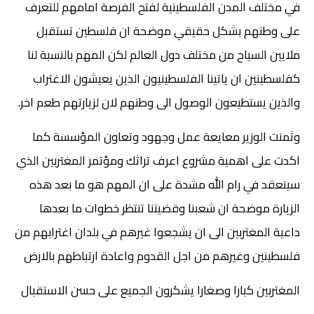
في مختلف المدن الفلسطينية لفتح الفرصة امامهم للتعرف
على وطنهم بشكل حقيقي موضحة ان فلسطين تستقبل
ملايين السياح من مختلف دول العالم لكن المهم بالنسبة لنا
كفلسطينين ان ياتينا الفلسطينيون الذين يعيشون الاغتراب
والذين يستطيعون الوصول الى وطنهم لان لزيارتهم طعم اخر.
وثمنت الوزير معايعة عمل وجهود وتعاون المؤسسة كما
اكدت على اهمية مشروع اعرف تراثك ومؤتمر المغتربين الذي
سينعقد في رام الله مشدة على ان المهم هو ما بعد هذه
الزيارة موضحة ان شعبنا وقضيتنا تنتظر خطوات ما بعدها
داعية المغتربين الى ان يشجعوا غيرهم في بلدان اغترابهم من
فلسطينين وغيرهم من اجل القدوم واعادة ارتباطهم بالارض
المغتربين كبارا وصغارا يشكرون الجميع على حسن الاستقبال