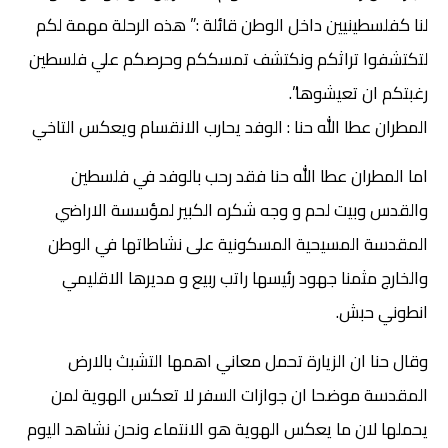
لنا كفلسطينيين داخل الوطن قائلة :” هذه الرحلة مهمة لكم
لتكتشفوا تراثكم ونكتشف تمسككم وحرصكم علي فلسطين
رغبتكم ان تعيشوها”.
المطران عطا الله حنا : الوفد يحارب الانقسام ويعكس التاخي
اما المطران عطا الله حنا فقد رحب بالوفد في فلسطين
والقدس وبيت لحم و وجه شكره الكبير لمؤسسة الاراضي
المقدسة المسيحية المسكونية على نشاطاتها في الوطن
والخارج مثمنا جهود رئيسها راتب ربيع و مديرها الاقليمي
انطوني حبش.
وقال حنا ان الزيارة تحمل معاني اهمها التشبث بالارض
المقدسة موضحا ان جوازات السفر لا تعكس الهوية لمن
يحملها لان ما يعكس الهوية هو الانتماء ونحن نشاهد اليوم