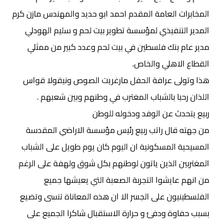
المخابرات العامة المقدم احمد ابو حديد والمهندس مازن كرم
المدير التنفيذي لمؤسسة تطوير بيت لحم و سليم الهودلي
مدير عام بنك فلسطين في بيت لحم وعدد كبير من ممثلي
القطاع الاهلي والخاص.
هذا وتولى عرافة الحفل مارغريت الصوص ونيقولا قواس
اللذان رحبا بالشباب المغترب في وطنهم وبين شعبهم .
ربيع يتحدث عن الوفد ودخوله للوطن
من جهته قال راتب ربيع رئيس مؤسسة الاراضي المقدسة
المسيحية المسكونية ان اليوم كان يوم طويل على الشباب
المغتربين الذين ياتون لوطنهم بكل شوق ولهفة على الرغم
من انهم عايشوا التجربة الصعبة التي يعيشها جميع
الفلسطينيون على الجسر الا ان هذه المعاناة تنسى وتضيع
بسبب حفاوة ودفئ و حرارة الاستقبال شاكرا الجميع على