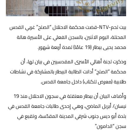
بيت لحم-NTV-قضت محكمة الاحتلال “الصلح” غربي القدس
المحتلة، اليوم الاثنين، بالسجن الفعلي على الأسيرة هالة
محمد يحيى بيطار (19 عامًا) لمدة أربعة شهور.
وذكرت لجنة أهالي الأسرى المقدسيين في بيان لها، أن
محكمة “الصلح” أدانت الطالبة البيطار بالمشاركة في نشاطات
طلابية (معرض للكتاب) داخل جامعة القدس.
وأضاف البيان أن بيطار معتقلة في سجون الاحتلال منذ 19
نيسان/ أبريل الماضي، وهي إحدى طالبات جامعة القدس في
بلدة أبو ديس جنوب شرقي المدينة المقدّسة، وتقبع في
سجن “الدامون”