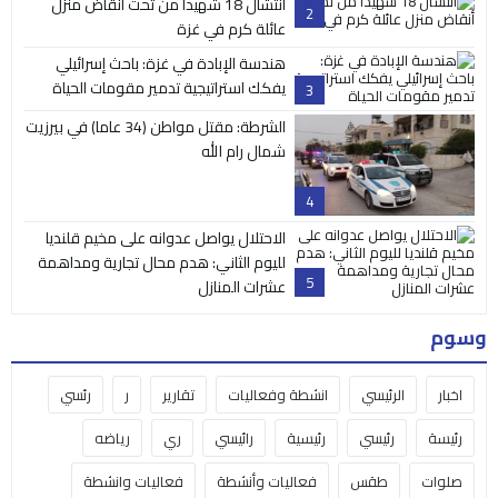
انتشال 18 شهيداً من تحت أنقاض منزل
2
عائلة كرم في غزة
هندسة الإبادة في غزة: باحث إسرائيلي
يفكك استراتيجية تدمير مقومات الحياة
3
الشرطة: مقتل مواطن (34 عاما) في بيرزيت
شمال رام الله
4
الاحتلال يواصل عدوانه على مخيم قلنديا
لليوم الثاني: هدم محال تجارية ومداهمة
5
عشرات المنازل
وسوم
اخبار
الرئيسي
انشطة وفعاليات
تقارير
ر
رئسي
رئيسة
رئيسي
رئيسية
رائيسي
ري
رياضه
صلوات
طقس
فعاليات وأنشطة
فعاليات وانشطة