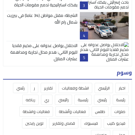
يفكك استراتيجية تدمير مقومات الحياة
3
الشرطة: مقتل مواطن (34 عاما) في بيرزيت
شمال رام الله
4
الاحتلال يواصل عدوانه على مخيم قلنديا
لليوم الثاني: هدم محال تجارية ومداهمة
5
عشرات المنازل
وسوم
اخبار
الرئيسي
انشطة وفعاليات
تقارير
ر
رئسي
رئيسة
رئيسي
رئيسية
رائيسي
ري
رياضه
صلوات
طقس
فعاليات وأنشطة
فعاليات وانشطة
فيديو كليب
فيسبوك
قصص وتقارير
لوين رايحين