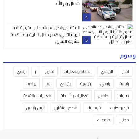
شمال رام الله
4
الاحتلال يواصل عدوانه على مخيم قلنديا
لليوم الثاني: هدم محال تجارية ومداهمة
5
عشرات المنازل
وسوم
اخبار
الرئيسي
انشطة وفعاليات
تقارير
ر
رئسي
رئيسة
رئيسي
رئيسية
رائيسي
ري
رياضه
صلوات
طقس
فعاليات وأنشطة
فعاليات وانشطة
فيديو كليب
فيسبوك
قصص وتقارير
لوين رايحين
محلي
منوعات