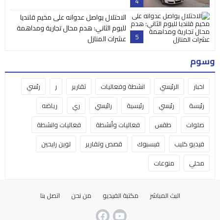
4
الاحتلال يواصل عدوانه على مخيم قلنديا
لليوم الثاني: هدم محال تجارية ومداهمة
5
عشرات المنازل
وسوم
اخبار
الرئيسي
انشطة وفعاليات
تقارير
ر
رئسي
رئيسة
رئيسي
رئيسية
رائيسي
ري
رياضه
صلوات
طقس
فعاليات وأنشطة
فعاليات وانشطة
فيديو كليب
فيسبوك
قصص وتقارير
لوين رايحين
محلي
منوعات
البث المباشر
مكتبة الفيديو
من نحن
اتصل بنا