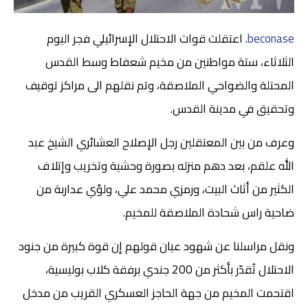
beconase
. اعتقلت قوات الاحتلال الإسرائيلي فجر اليوم
الثلاثاء، ستة مواطنين من مخيم شعفاط وسط القدس
المحتلة والضواحي الملاصقة، وتم نقلهم الى مراكز توقيف
وتحقيق في مدينة القدس.
وعرف من بين المعتقلين رجل الإصلاح العشائري الشيخ عبد
الله علقم، بعد دهم منزله بصورة وحشية وتخريب وإتلاف
الكثير من أثاث البيت، ورمزي محمد علي، ولؤي عداربة من
ضاحية راس شحادة الملاصقة للمخيم.
ونقل مراسلنا عن شهود عيان قولهم إن قوة كبيرة من جنود
الاحتلال تُقدّر بأكثر من 200 جندي برفقة كلاب بوليسية،
اقتحمت المخيم من جهة الحاجز العسكري القريب من مدخل