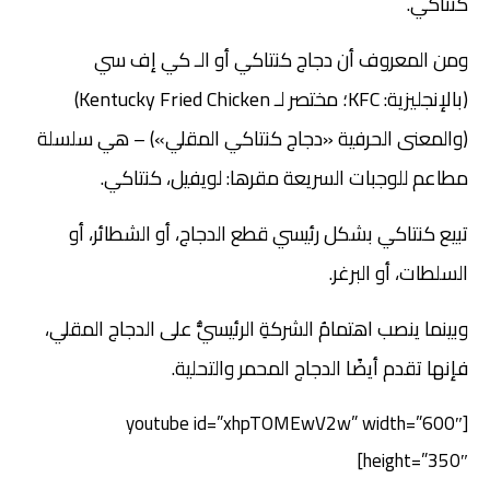
كنتاكي.
ومن المعروف أن دجاج كنتاكي أو الـ كي إف سي
(بالإنجليزية: KFC؛ مختصر لـ Kentucky Fried Chicken)
(والمعنى الحرفية «دجاج كنتاكي المقلي») – هي سلسلة
مطاعم للوجبات السريعة مقرها: لويفيل، كنتاكي.
تبيع كنتاكي بشكل رئيسي قطع الدجاج، أو الشطائر، أو
السلطات، أو البرغر.
وبينما ينصب اهتمامُ الشركةِ الرئيسيُّ على الدجاج المقلي،
فإنها تقدم أيضًا الدجاج المحمر والتحلية.
[youtube id=”xhpTOMEwV2w” width=”600″
height=”350″]