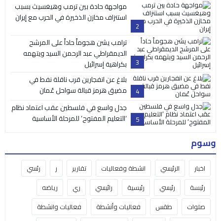
مواجهة حادة بين ترمب وهيغسيث بسبب
استنزاف مخازن الذخيرة في الحرب مع إيران
2
ترامب يشن هجوماً حاداً على المرشح
الديمقراطي عبد الرحمن السيد ويتهمه
3
بكراهية إسرائيل
بلاغ عن انفجارين قرب ناقلة نفط في
مضيق هرمز قبالة سواحل عُمان
4
جدل واسع في فلسطين عقب اعتماد نظام
‘التعليم المفتوح’ للمرحلة الأساسية
5
وسوم
اخبار
الرئيسي
انشطة وفعاليات
تقارير
ر
رئسي
رئيسة
رئيسي
رئيسية
رائيسي
ري
رياضه
صلوات
طقس
فعاليات وأنشطة
فعاليات وانشطة