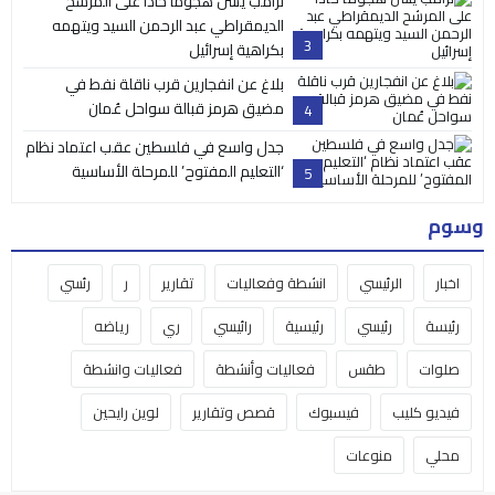
ترامب يشن هجوماً حاداً على المرشح
الديمقراطي عبد الرحمن السيد ويتهمه
3
بكراهية إسرائيل
بلاغ عن انفجارين قرب ناقلة نفط في
مضيق هرمز قبالة سواحل عُمان
4
جدل واسع في فلسطين عقب اعتماد نظام
‘التعليم المفتوح’ للمرحلة الأساسية
5
وسوم
اخبار
الرئيسي
انشطة وفعاليات
تقارير
ر
رئسي
رئيسة
رئيسي
رئيسية
رائيسي
ري
رياضه
صلوات
طقس
فعاليات وأنشطة
فعاليات وانشطة
فيديو كليب
فيسبوك
قصص وتقارير
لوين رايحين
محلي
منوعات