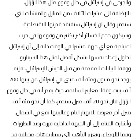
والجرحى في إسرائيل في حال وقوع مثل هذا الزلزال،
بالإضافة الى عشرات الآلاف من المنازل والمنشآت التي
ستدمر. وقال ان إسرائيل ستفتقد قدرتها الاقتصادية،
وسيكون حجم الخسائر أكبر بكثير من وقوعها في حرب
اعتيادية مع أي جهة. مشيرا في الوقت ذاته إلى أن إسرائيل
تحاول إعداد نفسها بشكل أفضل لمثل هذا السيناريو.
ووفقا للبيانات المقدمة من قبل الجيش الإسرائيلي، فإنه
يوجد نحو مليون ومئة ألف مبنى في إسرائيل من بينها 200
ألف بنيت وفقا لمعايير السلامة، حيث يقدر أنه في حال وقوع
الزلزال فان نحو 20 ألف منزل ستدمر، كما أن نحو مئة ألف
منزل آخر معرضة للانهيار التام وغالبيتها تقع في الشمال.
وأشارت القناة إلى أن الجبهة الداخلية قررت رصد التطورات
وفقا للأوضاع، وتعزيز التأهب لأي سيناريوهات مختلفة قد