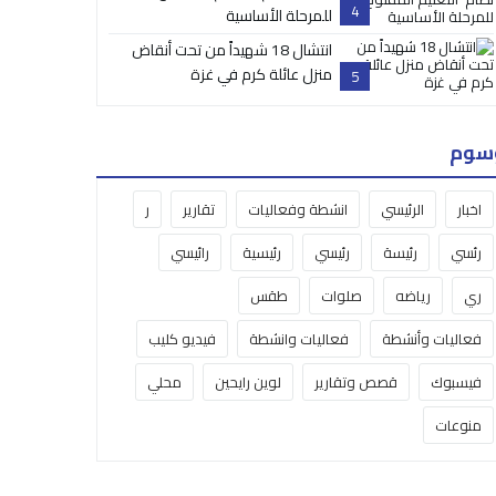
4
للمرحلة الأساسية
انتشال 18 شهيداً من تحت أنقاض
منزل عائلة كرم في غزة
5
سوم
اخبار
الرئيسي
انشطة وفعاليات
تقارير
ر
رئسي
رئيسة
رئيسي
رئيسية
رائيسي
ري
رياضه
صلوات
طقس
فعاليات وأنشطة
فعاليات وانشطة
فيديو كليب
فيسبوك
قصص وتقارير
لوين رايحين
محلي
منوعات