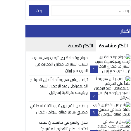
اخبار
الأكثر مشاهدة
الأكثر شعبية
مواجهة حادة بين ترمب وهيغسيث
بسبب استنزاف مخازن الذخيرة في
1
الحرب مع إيران
ترامب يشن هجوماً حاداً على المرشح
الديمقراطي عبد الرحمن السيد
ويتهمه بكراهية إسرائيل
2
بلاغ عن انفجارين قرب ناقلة نفط في
مضيق هرمز قبالة سواحل عُمان
3
جدل واسع في فلسطين عقب
اعتماد نظام ‘التعليم المفتوح’