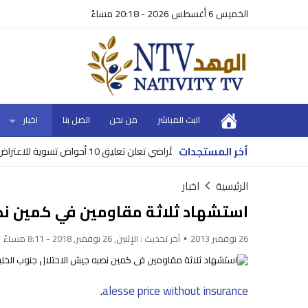
الخميس 6 أغسطس 2026 - 20:18 مساءً
البث المباشر
من نحن
اتصل بنا
اخبار
أخر المستجدات
ا داعي للهلع
سلطة الأراضي تعلن تعليق 10 أحواض تسوية للاعتراض في خمس محافظات
الرئيسية
اخبار
استشهاد ثلاثة مقاومين في كمين نص
26 نوفمبر 2013
آخر تحديث :
الإثنين, 26 نوفمبر, 2018 - 8:11 مساءً
.
alesse price without insurance