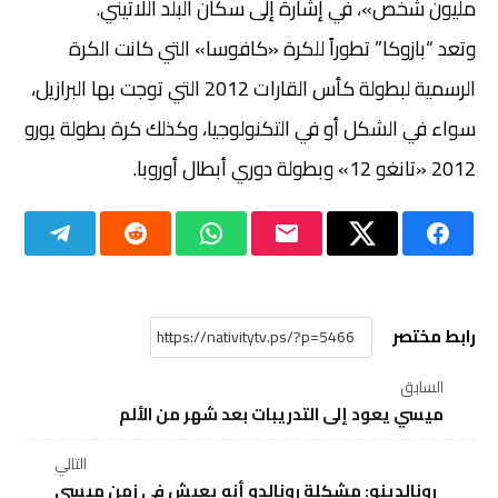
مليون شخص»، في إشارة إلى سكان البلد اللاتيني.
وتعد “بازوكا” تطوراً للكرة «كافوسا» التي كانت الكرة
الرسمية لبطولة كأس القارات 2012 التي توجت بها البرازيل،
سواء في الشكل أو في التكنولوجيا، وكذلك كرة بطولة يورو
2012 «تانغو 12» وبطولة دوري أبطال أوروبا.
رابط مختصر
السابق
ميسي يعود إلى التدريبات بعد شهر من الألم
التالي
رونالدينو: مشكلة رونالدو أنه يعيش في زمن ميسي