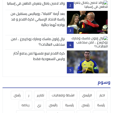
والد لامين يامال يتعرض للطعن في إسبانيا
2
بعد أزمة “القبلة”، روبياليس يستقيل من
رئاسة الاتحاد الإسباني لكرة القدم و قد
يواجه تُهما جنائية
3
نزال إيلون ماسك ومارك زوكربيرغ .. لمن
ستذهب العائدات!؟
4
كرة القدم تبيع نفسها لمن يدفع أكثر
وليس للسعودية فقط
5
وسوم
اخبار
الرئيسي
انشطة وفعاليات
تقارير
ر
رئسي
رئيسة
رئيسي
رئيسية
رائيسي
ري
رياضه