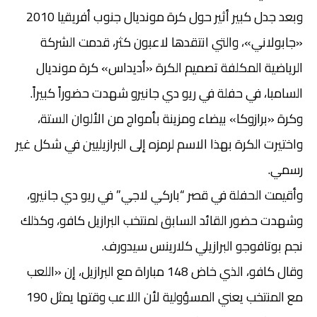
وبعد جدل كبير أثير حول كرة مونديال جنوب أفريقيا 2010
«جابولاني»، والتي انتقدها لاعبون كثر، قدمت الشركة
الرياضية المكلفة تصميم الكرة «أديداس» كرة مونديال
السامبا، في حفلة في ريو دي جانيرو شهدت حضوراً كبيراً.
وكرة «برازوكا» بيضاء ومزينة بأمواج من الألوان الستة،
واختيرت الكرة بهذا الاسم لرمزه إلى البرازيليين في شكل غير
رسمي.
وأقيمت الحفلة في قصر “باركي لاجي” في ريو دي جانيرو،
وشهدت حضور القائد السابق لمنتخب البرازيل كافو، وكذلك
نجم بوتافوجو البرازيلي كلارينس سيدورف.
وقال كافو، الذي خاض 148 مباراة مع البرازيل، إن «اللعب
مع المنتخب يعني المسؤولية لأن اللاعب وقتها يمثل 190