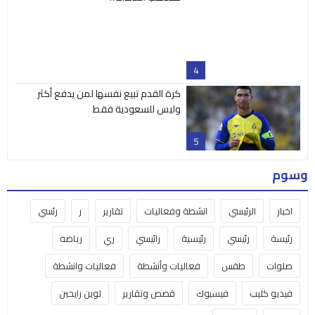
اخبار
الرئيسي
انشطة وفعاليات
تقارير
ر
رئسي
رئيسة
رئيسي
رئيسية
رائيسي
ري
رياضه
صلوات
طقس
فعاليات وأنشطة
فعاليات وانشطة
فيديو كليب
فيسبوك
قصص وتقارير
لوين رايحين
محلي
منوعات
البث المباشر
مكتبة الفيديو
من نحن
اتصل بنا
Nativity TV | تلفزيون المهد © 2025 جميع الحقوق محفوظة
صمم بكل ♥ بواسطة
عامر سلامة