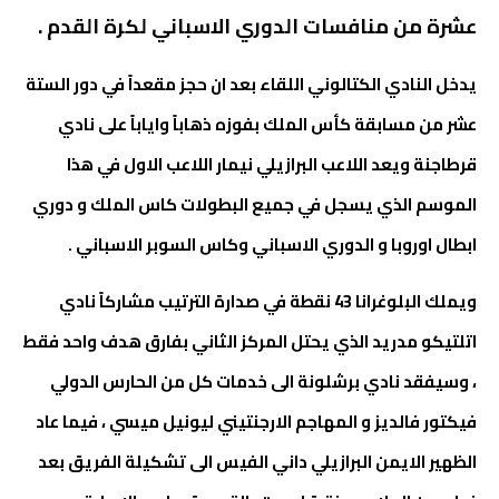
عشرة من منافسات الدوري الاسباني لكرة القدم .
يدخل النادي الكتالوني اللقاء بعد ان حجز مقعداً في دور الستة
عشر من مسابقة كأس الملك بفوزه ذهاباً واياباً على نادي
قرطاجنة ويعد اللاعب البرازيلي نيمار اللاعب الاول في هذا
الموسم الذي يسجل في جميع البطولات كاس الملك و دوري
ابطال اوروبا و الدوري الاسباني وكاس السوبر الاسباني .
ويملك البلوغرانا 43 نقطة في صدارة الترتيب مشاركاً نادي
اتلتيكو مدريد الذي يحتل المركز الثاني بفارق هدف واحد فقط
، وسيفقد نادي برشلونة الى خدمات كل من الحارس الدولي
فيكتور فالديز و المهاجم الارجنتيني ليونيل ميسي ، فيما عاد
الظهير الايمن البرازيلي داني الفيس الى تشكيلة الفريق بعد