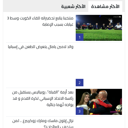
2
بعد أزمة “القبلة”، روبياليس يستقيل من
رئاسة الاتحاد الإسباني لكرة القدم و قد
يواجه تُهما جنائية
3
نزال إيلون ماسك ومارك زوكربيرغ .. لمن
ستذهب العائدات!؟
4
كرة القدم تبيع نفسها لمن يدفع أكثر
وليس للسعودية فقط
5
وسوم