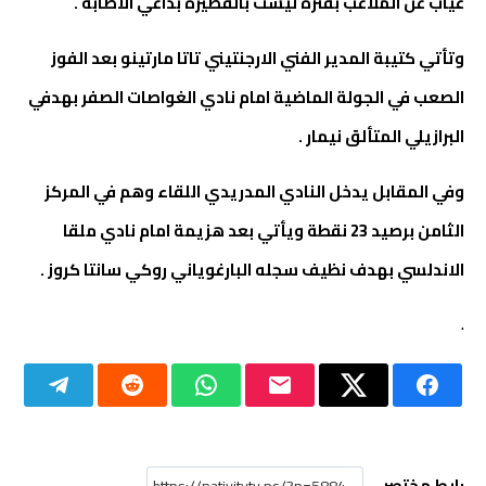
غياب عن الملاعب بفترة ليست بالقصيرة بداعي الاصابة .
وتأتي كتيبة المدير الفني الارجنتيني تاتا مارتينو بعد الفوز
الصعب في الجولة الماضية امام نادي الغواصات الصفر بهدفي
البرازيلي المتألق نيمار .
وفي المقابل يدخل النادي المدريدي اللقاء وهم في المركز
الثامن برصيد 23 نقطة ويأتي بعد هزيمة امام نادي ملقا
الاندلسي بهدف نظيف سجله البارغوياني روكي سانتا كروز .
.
رابط مختصر