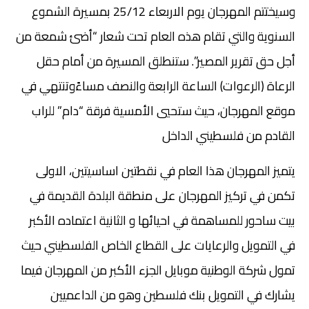
وسيختتم المهرجان يوم الاربعاء 25/12 بمسيرة الشموع
السنوية والتي تقام هذه العام تحت شعار “أضئ شمعة من
أجل حق تقرير المصير”. ستنطلق المسيرة من أمام حقل
الرعاة (الرعوات) الساعة الرابعة والنصف مساءًوتنتهي في
موقع المهرجان، حيث ستحيي الأمسية فرقة “دام” للراب
القادم من فلسطيني الداخل
يتميز المهرجان هذا العام في نقطتين اساسيتين، الاولى
تكمن في تركيز المهرجان على منطقة البلدة القديمة في
بيت ساحور للمساهمة في احيائها و الثانية اعتماده الأكبر
في التمويل والرعايات على القطاع الخاص الفلسطيني حيث
تمول شركة الوطنية موبايل الجزء الأكبر من المهرجان فيما
يشارك في التمويل بنك فلسطين وهو من الداعميين