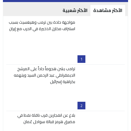
بكراهية إسرائيل
2
بلاغ عن انفجارين قرب ناقلة نفط في
مضيق هرمز قبالة سواحل عُمان
3
جدل واسع في فلسطين عقب اعتماد نظام
‘التعليم المفتوح’ للمرحلة الأساسية
4