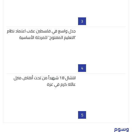
انتشال 18 شهيداً من تحت أنقاض منزل
عائلة كرم في غزة
5
وسوم
اخبار
الرئيسي
انشطة وفعاليات
تقارير
ر
رئسي
رئيسة
رئيسي
رئيسية
رائيسي
ري
رياضه
صلوات
طقس
فعاليات وأنشطة
فعاليات وانشطة
فيديو كليب
فيسبوك
قصص وتقارير
لوين رايحين
محلي
منوعات
البث المباشر
مكتبة الفيديو
من نحن
اتصل بنا