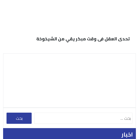
اخبار
الأكثر مشاهدة
الأكثر شعبية
مواجهة حادة بين ترمب وهيغسيث بسبب
استنزاف مخازن الذخيرة في الحرب مع إيران
1
ترامب يشن هجوماً حاداً على المرشح
الديمقراطي عبد الرحمن السيد ويتهمه