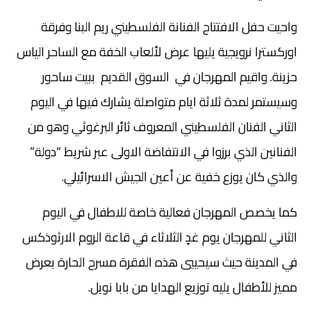
واحيت حفل الافتتاح الفنانة الفلسطيني ريم البنا وفرقة
اوركسترا نرويجية يليها عرض لألعاب الخفة مع الساحر الياس
حزينة. واقيم المهرجان في السوق القديم ببيت ساحور
وسيستمر لمدة ثلاثة ايام متواصلة يشارك فيها في اليوم
الثاني الفنان الفلسطيني المعروف ثائر البرغوثي وهو من
الفنانين الذي برزوا في الانتفاضة الاولى عبر شريط “دولة”
والذي كان يوزع خفية عن أعين الجيش الاسرائيلي.
كما يخصص المهرجان فعالية خاصة للاطفال في اليوم
الثاني للمهرجان يوم غدٍ الثلاثاء في قاعة الروم الارثوذكس
في المدينة حيث سيحييي هذه الفقرة مسرح الحارة بعرض
مميز للأطفال يليه توزيع الهدايا من بابا نويل.