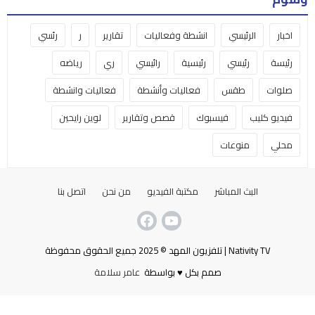
اخبار
الرئيسي
انشطة وفعاليات
تقارير
ر
رئسي
رئيسة
رئيسي
رئيسية
رائيسي
ري
رياضه
صلوات
طقس
فعاليات وأنشطة
فعاليات وانشطة
فيديو كليب
فيسبوك
قصص وتقارير
لوين رايحين
محلي
منوعات
البث المباشر
مكتبة الفيديو
من نحن
اتصل بنا
Nativity TV | تلفزيون المهد © 2025 جميع الحقوق محفوظة
صمم بكل ♥ بواسطة
عامر سلامة