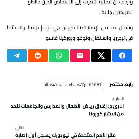
وأردف أنّ عمليّة التعرّف إلى الأشخاص الذين خالطوا
المريضَين جارية.
وسُجّل عدد من الإصابات بالفيروس في غرب إفريقيا، ولا سيّما
في نيجيريا والسنغال وتوغو وبوركينا فاسو.
رابط مختصر
السابق
النرويج: إغلاق رياض الأطفال والمدارس والجامعات للحد
من انتشار كورونا
التالي
مقر الأمم المتحدة في نيويورك يسجل أول إصابة