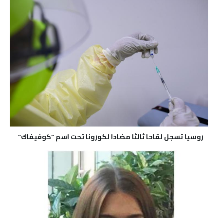
روسيا تسجل لقاحا ثالثا مضادا لكورونا تحت اسم “كوفيفاك”