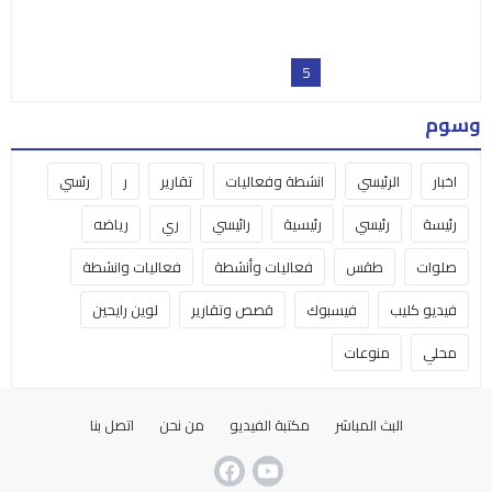
وسوم
اخبار
الرئيسي
انشطة وفعاليات
تقارير
ر
رئسي
رئيسة
رئيسي
رئيسية
رائيسي
ري
رياضه
صلوات
طقس
فعاليات وأنشطة
فعاليات وانشطة
فيديو كليب
فيسبوك
قصص وتقارير
لوين رايحين
محلي
منوعات
البث المباشر
مكتبة الفيديو
من نحن
اتصل بنا
Nativity TV | تلفزيون المهد © 2025 جميع الحقوق محفوظة
صمم بكل ♥ بواسطة
عامر سلامة