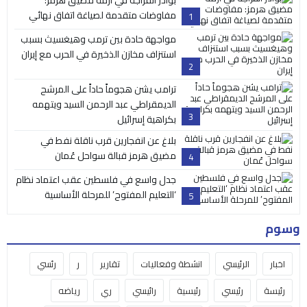
مفاوضات متقدمة لصياغة اتفاق نهائي
1
مواجهة حادة بين ترمب وهيغسيث بسبب
استنزاف مخازن الذخيرة في الحرب مع إيران
2
ترامب يشن هجوماً حاداً على المرشح
الديمقراطي عبد الرحمن السيد ويتهمه
3
بكراهية إسرائيل
بلاغ عن انفجارين قرب ناقلة نفط في
مضيق هرمز قبالة سواحل عُمان
4
جدل واسع في فلسطين عقب اعتماد نظام
‘التعليم المفتوح’ للمرحلة الأساسية
5
وسوم
اخبار
الرئيسي
انشطة وفعاليات
تقارير
ر
رئسي
رئيسة
رئيسي
رئيسية
رائيسي
ري
رياضه