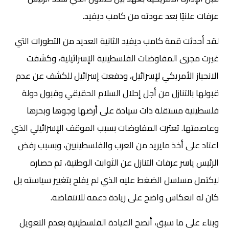
عرفات علنيًا بعد عودته من كامب ديفيد.
لقد أحدثت قمة كامب ديفيد الثانية العديد من التطورات التي
غيرت مجرى المفاوضات الفلسطينية الإسرائيلية، وكشفت
الانحياز الأمريكي لإسرائيل، ودفعت إسرائيل للكشف عن عدم
قبولها بالتنازل من أجل إحلال السلام الحقيقي وقبول دولة
فلسطينية مستقلة ذات سيادة على أرضها وجوها وبحرها
وعاصمتها. تعثرت المفاوضات بسبب الموقف الإسرائيلي الذي
اعتاد على أخذ مايريد من العرب والفلسطينيين، وبسبب رفض
الرئيس ياسر عرفات التنازل عن الثوابت الوطنية، تم حصاره
ليكتمل مسلسل الضغط عليه الذي لم يفلح بتغيير سياسته بل
كان له انعكاس واضح على زيادة دعمه للانتفاضة.
وبناء على ما سبق، أنصح القيادة الفلسطينية بعدم التعويل