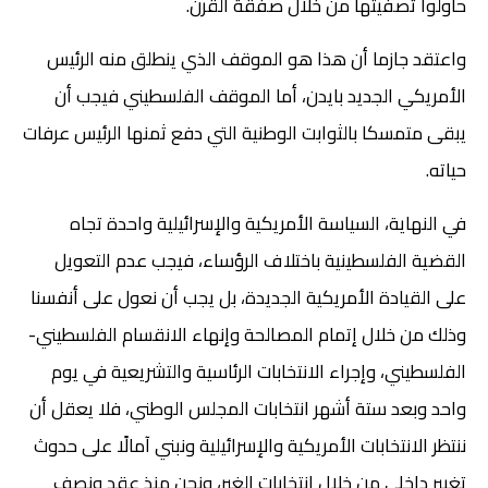
حاولوا تصفيتها من خلال صفقة القرن.
واعتقد جازما أن هذا هو الموقف الذي ينطلق منه الرئيس
الأمريكي الجديد بايدن، أما الموقف الفلسطيني فيجب أن
يبقى متمسكا بالثوابت الوطنية التي دفع ثمنها الرئيس عرفات
حياته.
في النهاية، السياسة الأمريكية والإسرائيلية واحدة تجاه
القضية الفلسطينية باختلاف الرؤساء، فيجب عدم التعويل
على القيادة الأمريكية الجديدة، بل يجب أن نعول على أنفسنا
وذلك من خلال إتمام المصالحة وإنهاء الانقسام الفلسطيني-
الفلسطيني، وإجراء الانتخابات الرئاسية والتشريعية في يوم
واحد وبعد ستة أشهر انتخابات المجلس الوطني، فلا يعقل أن
ننتظر الانتخابات الأمريكية والإسرائيلية ونبني آمالًا على حدوث
تغيير داخلي من خلال انتخابات الغير، ونحن منذ عقد ونصف