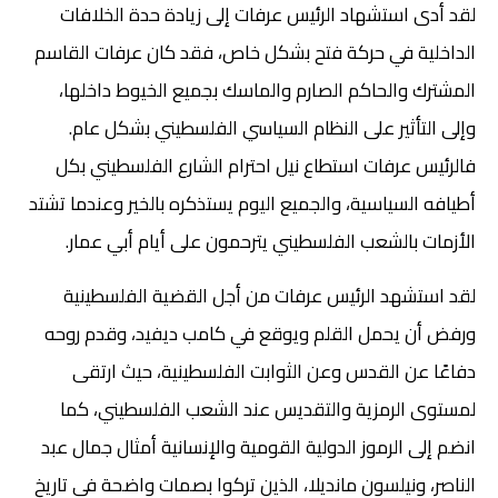
لقد أدى استشهاد الرئيس عرفات إلى زيادة حدة الخلافات
الداخلية في حركة فتح بشكل خاص، فقد كان عرفات القاسم
المشترك والحاكم الصارم والماسك بجميع الخيوط داخلها،
وإلى التأثير على النظام السياسي الفلسطيني بشكل عام.
فالرئيس عرفات استطاع نيل احترام الشارع الفلسطيني بكل
أطيافه السياسية، والجميع اليوم يستذكره بالخير وعندما تشتد
الأزمات بالشعب الفلسطيني يترحمون على أيام أبي عمار.
لقد استشهد الرئيس عرفات من أجل القضية الفلسطينية
ورفض أن يحمل القلم ويوقع في كامب ديفيد، وقدم روحه
دفاعًا عن القدس وعن الثوابت الفلسطينية، حيث ارتقى
لمستوى الرمزية والتقديس عند الشعب الفلسطيني، كما
انضم إلى الرموز الدولية القومية والإنسانية أمثال جمال عبد
الناصر، ونيلسون مانديلا، الذين تركوا بصمات واضحة في تاريخ