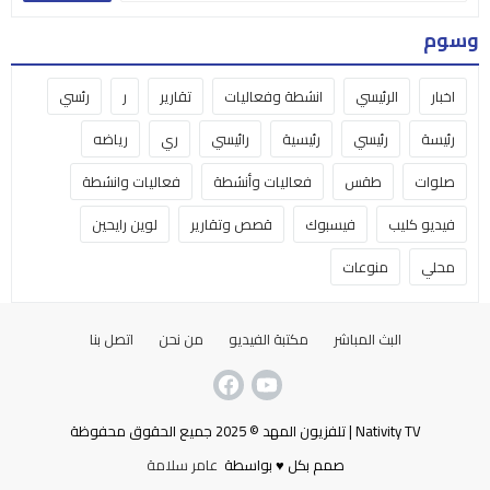
وسوم
اخبار
الرئيسي
انشطة وفعاليات
تقارير
ر
رئسي
رئيسة
رئيسي
رئيسية
رائيسي
ري
رياضه
صلوات
طقس
فعاليات وأنشطة
فعاليات وانشطة
فيديو كليب
فيسبوك
قصص وتقارير
لوين رايحين
محلي
منوعات
البث المباشر
مكتبة الفيديو
من نحن
اتصل بنا
Nativity TV | تلفزيون المهد © 2025 جميع الحقوق محفوظة
صمم بكل ♥ بواسطة
عامر سلامة