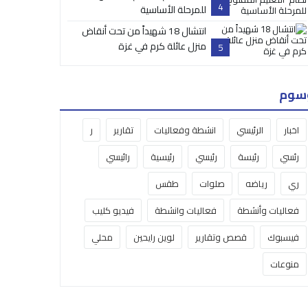
4
للمرحلة الأساسية
انتشال 18 شهيداً من تحت أنقاض
منزل عائلة كرم في غزة
5
سوم
اخبار
الرئيسي
انشطة وفعاليات
تقارير
ر
رئسي
رئيسة
رئيسي
رئيسية
رائيسي
ري
رياضه
صلوات
طقس
فعاليات وأنشطة
فعاليات وانشطة
فيديو كليب
فيسبوك
قصص وتقارير
لوين رايحين
محلي
منوعات