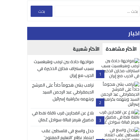
اخبار
الأكثر مشاهدة
الأكثر شعبية
مواجهة حادة بين ترمب وهيغسيث
بسبب استنزاف مخازن الذخيرة في
1
الحرب مع إيران
ترامب يشن هجوماً حاداً على المرشح
الديمقراطي عبد الرحمن السيد
ويتهمه بكراهية إسرائيل
2
بلاغ عن انفجارين قرب ناقلة نفط في
مضيق هرمز قبالة سواحل عُمان
3
جدل واسع في فلسطين عقب
اعتماد نظام ‘التعليم المفتوح’