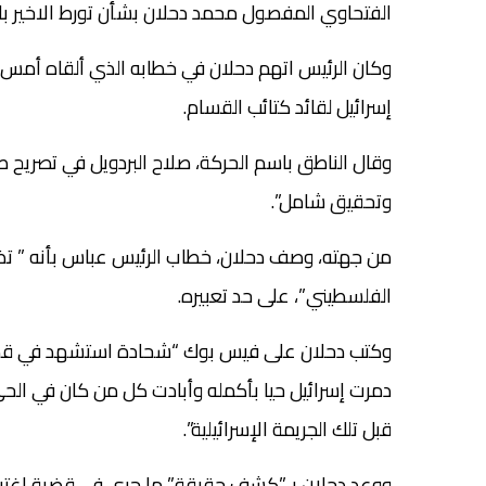
الفتحاوي المفصول محمد دحلان بشأن تورط الاخير با
وكان الرئيس اتهم دحلان في خطابه الذي ألقاه أمس أ
إسرائيل لقائد كتائب القسام.
وقال الناطق باسم الحركة، صلاح البردويل في تصريح ص
وتحقيق شامل”.
من جهته، وصف دحلان، خطاب الرئيس عباس بأنه ” تضل
الفلسطيني”، على حد تعبيره.
وكتب دحلان على فيس بوك “شحادة استشهد في قصف 
دمرت إسرائيل حيا بأكمله وأبادت كل من كان في ال
قبل تلك الجريمة الإسرائيلية”.
ووعد دحلان بـ”كشف حقيقة” ما جرى في قضية اغتيال