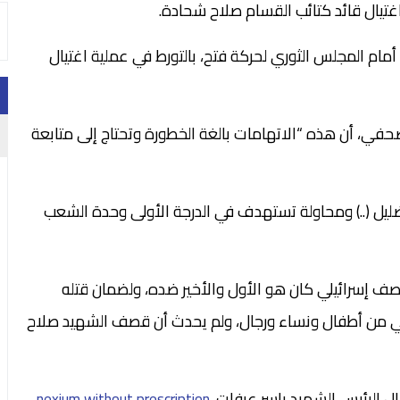
غتيال قائد كتائب القسام صلاح شحادة.
مام المجلس الثوري لحركة فتح، بالتورط في عملية اغتيال
حفي، أن هذه “الاتهامات بالغة الخطورة وتحتاج إلى متابعة
يل (..) ومحاولة تستهدف في الدرجة الأولى وحدة الشعب
إسرائيلي كان هو الأول والأخير ضده، ولضمان قتله
حي من أطفال ونساء ورجال، ولم يحدث أن قصف الشهيد صلاح
 الرئيس الشهيد ياسر عرفات.
nexium without prescription