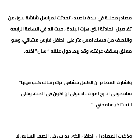
مصادر محلية في بلدة ياصيد ، تحدثت لمراسل شاشة نيوز، عن
تفاصيل الحادثة التي هزت البلدة ، حيث انه في الساعة الرابعة
والنصف من مساء امس عثر على الطفل فارس مشاقي، وهو
معلق بسقف غرفته، وقد ربط حول عنقه ” شال” اخته.
واشارت المصادر ان الطفل مشاقي ترك رسالة كتب فيها”
سامحوني انا رح اموت.. ادعولي ان اكون في الجنة، وخلي
الاستاذ يسامحني…”.
وذكرت المصادر ان الطفل الذي يدرس في الصف السابع، لا