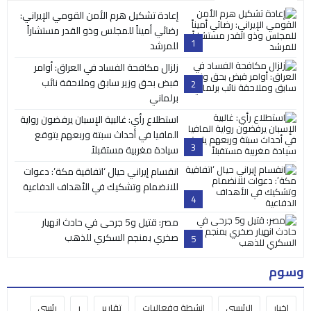
إعادة تشكيل هرم الأمن القومي الإيراني:
رضائي أميناً للمجلس وذو القدر مستشاراً
1
للمرشد
زلزال مكافحة الفساد في العراق: أوامر
قبض بحق وزير سابق وملاحقة نائب
2
برلماني
استطلاع رأي: غالبية الإسبان يرفضون رواية
المافيا في أحداث سبتة وربعهم يتوقع
3
سيادة مغربية مستقبلاً
انقسام إيراني حيال ‘اتفاقية مكة’: دعوات
للانضمام وتشكيك في الأهداف الدفاعية
4
مصر: قتيل و5 جرحى في حادث انهيار
صخري بمنجم السكري للذهب
5
وسوم
اخبار
الرئيسي
انشطة وفعاليات
تقارير
ر
رئسي