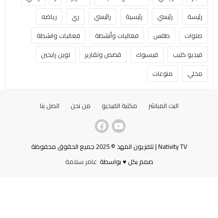
رئيسة
رئيسي
رئيسية
رائيسي
ري
رياضه
صلوات
طقس
فعاليات وأنشطة
فعاليات وانشطة
فيديو كليب
فيسبوك
قصص وتقارير
لوين رايحين
محلي
منوعات
البث المباشر
مكتبة الفيديو
من نحن
اتصل بنا
Nativity TV | تلفزيون المهد © 2025 جميع الحقوق محفوظة
صمم بكل ♥ بواسطة
عامر سلامة