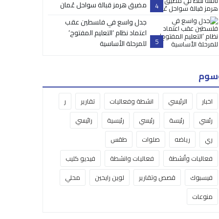
مضيق هرمز قبالة سواحل عُمان
4
جدل واسع في فلسطين عقب
اعتماد نظام ‘التعليم المفتوح’
5
للمرحلة الأساسية
سوم
اخبار
الرئيسي
انشطة وفعاليات
تقارير
ر
رئسي
رئيسة
رئيسي
رئيسية
رائيسي
ري
رياضه
صلوات
طقس
فعاليات وأنشطة
فعاليات وانشطة
فيديو كليب
فيسبوك
قصص وتقارير
لوين رايحين
محلي
منوعات