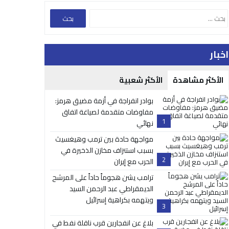
اخبار
الأكثر مشاهدة
الأكثر شعبية
بوادر انفراجة في أزمة مضيق هرمز:
مفاوضات متقدمة لصياغة اتفاق
1
نهائي
مواجهة حادة بين ترمب وهيغسيث
بسبب استنزاف مخازن الذخيرة في
2
الحرب مع إيران
ترامب يشن هجوماً حاداً على المرشح
الديمقراطي عبد الرحمن السيد
ويتهمه بكراهية إسرائيل
3
بلاغ عن انفجارين قرب ناقلة نفط في