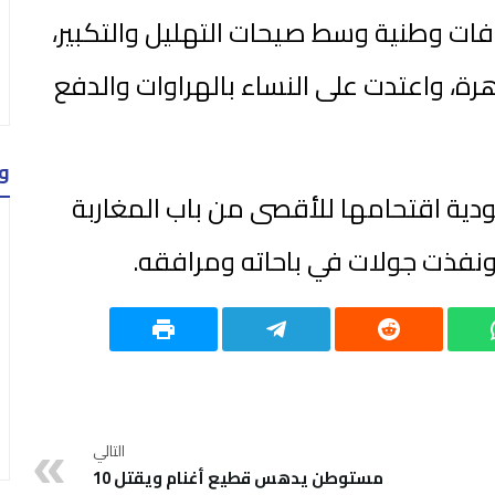
فات وطنية وسط صيحات التهليل والتكبير،
رة، واعتدت على النساء بالهراوات والدفع
و
دية اقتحامها للأقصى من باب المغاربة
نفذت جولات في باحاته ومرافقه.
التالي
مستوطن يدهس قطيع أغنام ويقتل 10