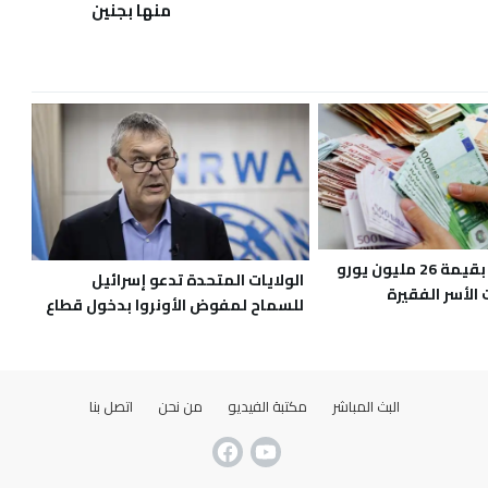
منها بجنين
تمويل أوروبي بقيمة 26 مليون يورو
الولايات المتحدة تدعو إسرائيل
لأسر الفقيرة
للسماح لمفوض الأونروا بدخول قطاع
غزة
البث المباشر
مكتبة الفيديو
من نحن
اتصل بنا