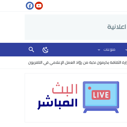
منوعات
افة يكرمون نخبة من روّاد العمل الإعلامي في التلفزيون
البنتاغون يرفع مس