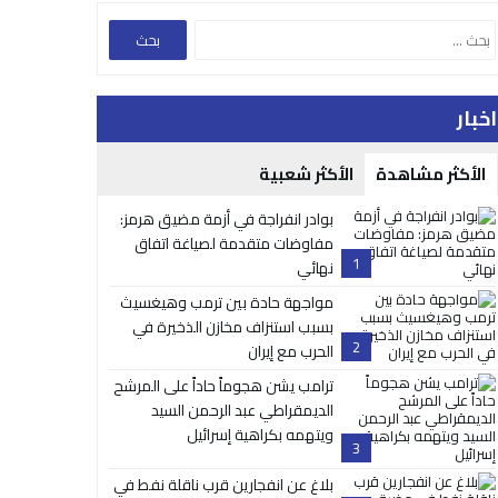
اخبار
الأكثر مشاهدة
الأكثر شعبية
بوادر انفراجة في أزمة مضيق هرمز:
مفاوضات متقدمة لصياغة اتفاق
1
نهائي
مواجهة حادة بين ترمب وهيغسيث
بسبب استنزاف مخازن الذخيرة في
2
الحرب مع إيران
ترامب يشن هجوماً حاداً على المرشح
الديمقراطي عبد الرحمن السيد
ويتهمه بكراهية إسرائيل
3
بلاغ عن انفجارين قرب ناقلة نفط في