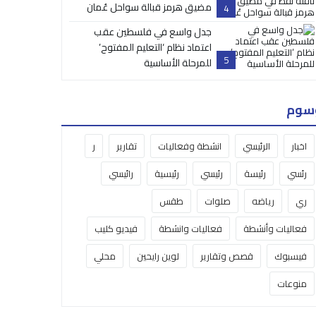
مضيق هرمز قبالة سواحل عُمان
4
جدل واسع في فلسطين عقب
اعتماد نظام ‘التعليم المفتوح’
5
للمرحلة الأساسية
سوم
اخبار
الرئيسي
انشطة وفعاليات
تقارير
ر
رئسي
رئيسة
رئيسي
رئيسية
رائيسي
ري
رياضه
صلوات
طقس
فعاليات وأنشطة
فعاليات وانشطة
فيديو كليب
فيسبوك
قصص وتقارير
لوين رايحين
محلي
منوعات