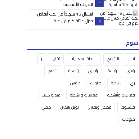
4
للمرحلة الأساسية
انتشال 18 شهيداً من تحت أنقاض
منزل عائلة كرم في غزة
5
سوم
اخبار
الرئيسي
انشطة وفعاليات
تقارير
ر
رئسي
رئيسة
رئيسي
رئيسية
رائيسي
ري
رياضه
صلوات
طقس
فعاليات وأنشطة
فعاليات وانشطة
فيديو كليب
فيسبوك
قصص وتقارير
لوين رايحين
محلي
منوعات