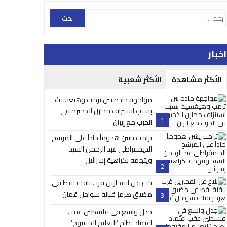
اخبار
الأكثر مشاهدة
الأكثر شعبية
مواجهة حادة بين ترمب وهيغسيث
بسبب استنزاف مخازن الذخيرة في
1
الحرب مع إيران
ترامب يشن هجوماً حاداً على المرشح
الديمقراطي عبد الرحمن السيد
ويتهمه بكراهية إسرائيل
2
بلاغ عن انفجارين قرب ناقلة نفط في
مضيق هرمز قبالة سواحل عُمان
3
جدل واسع في فلسطين عقب
اعتماد نظام ‘التعليم المفتوح’