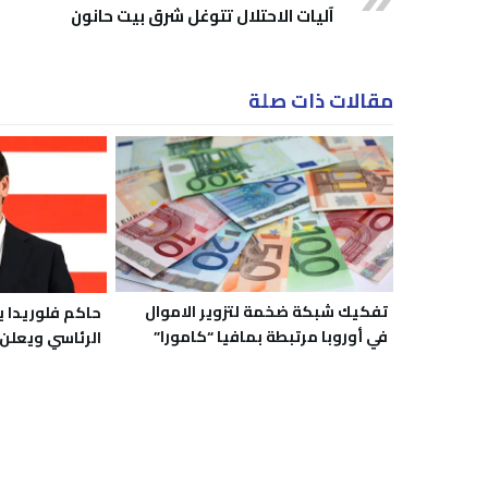
آليات الاحتلال تتوغل شرق بيت حانون
مقالات ذات صلة
تفكيك شبكة ضخمة لتزوير الاموال
حاكم فلوريدا 
في أوروبا مرتبطة بمافيا “كامورا”
الرئاسي ويعلن 
الإيطالية