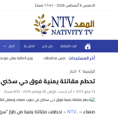
الخميس 6 أغسطس 2026 - 17:41 مساءً
البث المباشر
من نحن
اتصل بنا
اخبار
أخر المستجدات
وزير المالية يعلن موعد ونس
الرئيسية
اخبار
تحطم مقاتلة يمنية فوق حي سكني ف
13 مايو 2013
آخر تحديث :
الإثنين, 26 نوفمبر, 2018 - 8:33 مساءً
صنعاء – .
NTV
– تحطمت مقاتلة يمنية من طراز “س