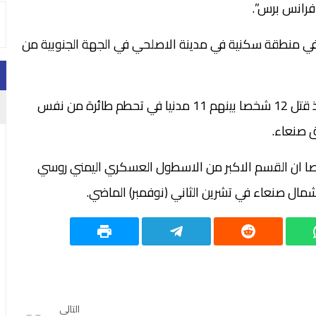
فرانس برس”.
ي منطقة سكنية في مدينة الاصلحي في الجهة الجنوبية من
وكانت صنعاء شهدت في شباط (فبراير) حادثا مماثلا اذ قتل 12 شخصا بينهم 11 مدنيا في تحطم طائرة من نفس
 صنعاء.
وصا ان القسم الاكبر من الاسطول العسكري اليمني روسي
ال صنعاء في تشرين الثاني (نوفمبر) الماضي.
التالي