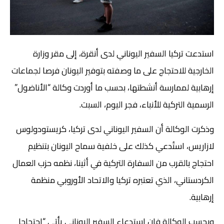
استدعت تركيا السفير اليوناني لدى أنقرة، إلى مقر وزارة
الخارجية للاحتجاج على ما وصفته بتوفير اليونان فرصا لجماعات
إرهابية لممارسة أنشطتها، بحسب ما أوردت وكالة “الأناضول”
الرسمية التركية للأنباء، فجر اليوم، السبت.
وذكرت الوكالة أن السفير اليوناني لدى تركيا، كريستودولوس
لازاريس، استُدعي كذلك على خلفية سماح اليونان بتنظيم
احتجاج بالقرب من السفارة التركية في أثينا، نظمه حزب العمال
الكردستاني، الذي تعتبره تركيا والاتحاد الأوروبي منظمة
إرهابية.
وبحسب الوكالة فإن استدعاء السفير اليوناني يأتي “احتجاجا