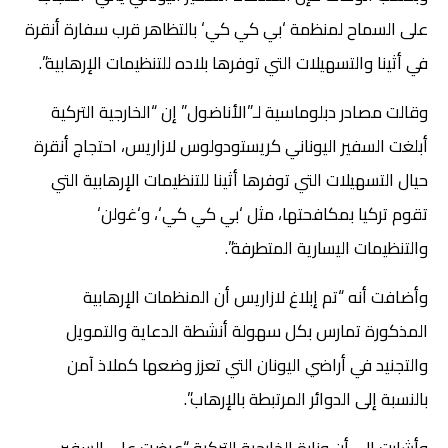
على السماح لمنظمة ‘بي كي كي‘ بالتظاهر قرب سفارة أنقرة
في أثينا والتسهيلات التي توفرها بلاده للتنظيمات الإرهابية”.
وقالت مصادر دبلوماسية لـ”الأناضول” إن “الخارجية التركية
أبلغت السفير اليوناني كريستودولوس لازاريس، احتجاج أنقرة
حيال التسهيلات التي توفرها أثينا للتنظيمات الإرهابية التي
تقوم تركيا بمكافحتها، مثل ‘بي كي كي‘، و‘غولن‘
والتنظيمات اليسارية المتطرفة”.
وأضافت أنه “تم إبلاغ لازاريس أن المنظمات الإرهابية
المذكورة تمارس بكل سهولة أنشطة الدعاية والتمويل
والتجنيد في أراضي اليونان التي تعزز وضعها كملاذ آمن
بالنسبة إلى الدوائر المرتبطة بالإرهاب”.