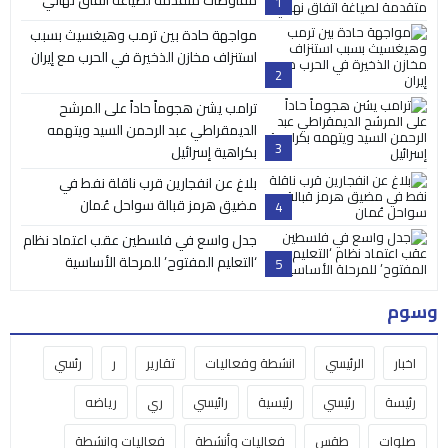
مفاوضات متقدمة لصياغة اتفاق نهائي
1
مواجهة حادة بين ترمب وهيغسيث بسبب
استنزاف مخازن الذخيرة في الحرب مع إيران
2
ترامب يشن هجوماً حاداً على المرشح
الديمقراطي عبد الرحمن السيد ويتهمه
3
بكراهية إسرائيل
بلاغ عن انفجارين قرب ناقلة نفط في
مضيق هرمز قبالة سواحل عُمان
4
جدل واسع في فلسطين عقب اعتماد نظام
‘التعليم المفتوح’ للمرحلة الأساسية
5
وسوم
اخبار
الرئيسي
انشطة وفعاليات
تقارير
ر
رئسي
رئيسة
رئيسي
رئيسية
رائيسي
ري
رياضه
صلوات
طقس
فعاليات وأنشطة
فعاليات وانشطة