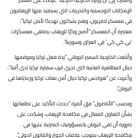
وأشارت إلى أن وزارة الخارجية التركية “عرضت على السفير
الإمكانات اللوجستية والتدريبات التي يستفيد منها الإرهابيون
في معسكر لافريون، وهم يشكلون تهديدًا لأمن تركيا”،
معتبرة أن المعسكر “أصبح وكرًا للإرهاب يضاهي معسكرات
‘بي كي كي‘ في العراق وسورية”.
وأبلغت الخارجية السفير اليوناني “ردة فعل تركيا وموقفها
حيال المظاهرة العلنية التي تجري قرب سفارة تركيا لدى أثينا”،
وأعربت عن “هواجس تركيا حيال أمن بعثات تركيا ورعاياها في
اليونان”.
وبحسب “الأناضول” فإن أنقرة “جددت التأكيد على تطلعاتها
بشأن التعاون الفعال في مكافحة الإرهاب، وشدّدت على
ضرورة أن تفي اليونان بالمسؤوليات المترتبة عليها في
مكافحة الإرهاب بموجب علاقات الجوار والقانون الدولي”.