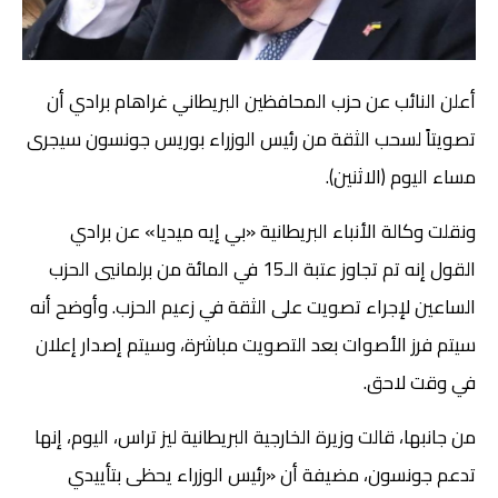
أعلن النائب عن حزب المحافظين البريطاني غراهام برادي أن
تصويتاً لسحب الثقة من رئيس الوزراء بوريس جونسون سيجرى
مساء اليوم (الاثنين).
ونقلت وكالة الأنباء البريطانية «بي إيه ميديا» عن برادي
القول إنه تم تجاوز عتبة الـ15 في المائة من برلمانيي الحزب
الساعين لإجراء تصويت على الثقة في زعيم الحزب. وأوضح أنه
سيتم فرز الأصوات بعد التصويت مباشرة، وسيتم إصدار إعلان
في وقت لاحق.
من جانبها، قالت وزيرة الخارجية البريطانية ليز تراس، اليوم، إنها
تدعم جونسون، مضيفة أن «رئيس الوزراء يحظى بتأييدي