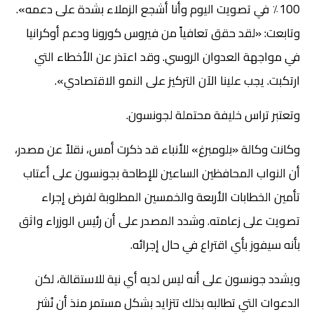
100٪ في تصويت اليوم وأنا أشجع الزملاء بشدة على دعمه».
وتابعت: «لقد حقق تعافياً من فيروس كورونا ودعم أوكرانيا
في مواجهة العدوان الروسي. وقد اعتذر عن الأخطاء التي
ارتكبت. يجب علينا الآن التركيز على النمو الاقتصادي».
وتعتبر تراس خليفة محتملة لجونسون.
وكانت وكالة «بلومبرغ» للأنباء قد ذكرت أمس، نقلاً عن مصدر،
أن النواب المحافظين الساعين للإطاحة بجونسون على أعتاب
تأمين الخطابات الأربعة والخمسين المطلوبة لفرض إجراء
تصويت على زعامته. وشدد المصدر على أن رئيس الوزراء واثق
بأنه سيفوز بأي اقتراع في حال إجرائه.
ويشدد جونسون على أنه ليس لديه أي نية للاستقالة، لكن
الدعوات التي تطالبه بذلك تتزايد بشكل مستمر منذ أن نُشر