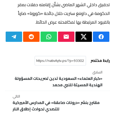
تحقيق داخلي الشهر الماضي بشأن إقامته حفلات بمقر
الحكومة في داوننغ ستريت خلال جائحة «كورونا» ضارباً
بالقيود المرتبطة بها لمكافحته عرض الحائط.
رابط مختصر
السابق
«كبار العلماء» السعودية تدين تصريحات المسؤولة
الهندية المسيئة للنبي محمد
التالي
مقترح بنشر «درونات صاعقة» في المدارس الأميركية
للتصدي لحوادث إطلاق النار