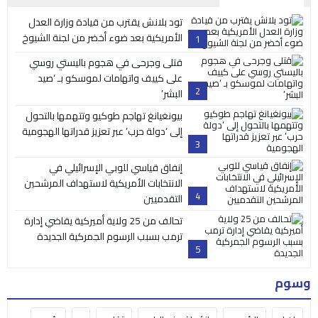
تود بلانش يقترب من قيادة وزارة العدل
الأمريكية بعد ضوء أخضر من لجنة الشيوخ
1
قتلى وجرحى في هجوم باليستي روسي
على كييف واتهامات لموسكو بـ ‘صيد
2
البشر’
بيونغيانغ تهاجم طوكيو وتتهمها بالتحول
إلى ‘دولة حرب’ عبر تعزيز قدراتها الهجومية
3
إنفاق قياسي للوبي الإسرائيلي في
الانتخابات الأمريكية لاستهداف المرشحين
4
التقدميين
تحالف من 25 ولاية أميركية يقاضي إدارة
ترمب بسبب الرسوم الجمركية الجديدة
5
وسوم