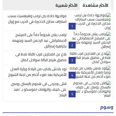
الأكثر مشاهدة
الأكثر شعبية
مواجهة حادة بين ترمب وهيغسيث بسبب
استنزاف مخازن الذخيرة في الحرب مع إيران
1
ترامب يشن هجوماً حاداً على المرشح
الديمقراطي عبد الرحمن السيد ويتهمه
2
بكراهية إسرائيل
بلاغ عن انفجارين قرب ناقلة نفط في
مضيق هرمز قبالة سواحل عُمان
3
تود بلانش يقترب من قيادة وزارة العدل
الأمريكية بعد ضوء أخضر من لجنة الشيوخ
4
قتلى وجرحى في هجوم باليستي روسي
على كييف واتهامات لموسكو بـ ‘صيد
5
البشر’
وسوم