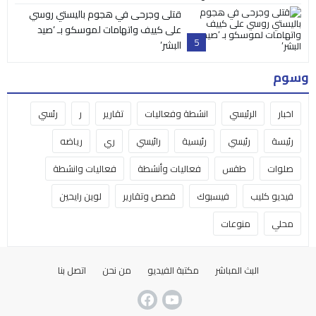
قتلى وجرحى في هجوم باليستي روسي
على كييف واتهامات لموسكو بـ ‘صيد
5
البشر’
وسوم
اخبار
الرئيسي
انشطة وفعاليات
تقارير
ر
رئسي
رئيسة
رئيسي
رئيسية
رائيسي
ري
رياضه
صلوات
طقس
فعاليات وأنشطة
فعاليات وانشطة
فيديو كليب
فيسبوك
قصص وتقارير
لوين رايحين
محلي
منوعات
البث المباشر
مكتبة الفيديو
من نحن
اتصل بنا