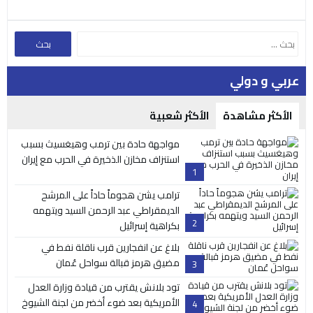
عربي و دولي
الأكثر مشاهدة
الأكثر شعبية
مواجهة حادة بين ترمب وهيغسيث بسبب
استنزاف مخازن الذخيرة في الحرب مع إيران
1
ترامب يشن هجوماً حاداً على المرشح
الديمقراطي عبد الرحمن السيد ويتهمه
2
بكراهية إسرائيل
بلاغ عن انفجارين قرب ناقلة نفط في
مضيق هرمز قبالة سواحل عُمان
3
تود بلانش يقترب من قيادة وزارة العدل
الأمريكية بعد ضوء أخضر من لجنة الشيوخ
4