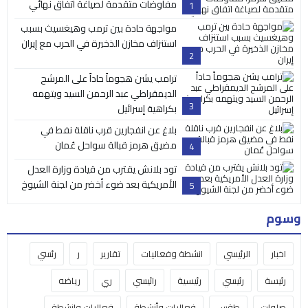
مفاوضات متقدمة لصياغة اتفاق نهائي
1
مواجهة حادة بين ترمب وهيغسيث بسبب
استنزاف مخازن الذخيرة في الحرب مع إيران
2
ترامب يشن هجوماً حاداً على المرشح
الديمقراطي عبد الرحمن السيد ويتهمه
3
بكراهية إسرائيل
بلاغ عن انفجارين قرب ناقلة نفط في
مضيق هرمز قبالة سواحل عُمان
4
تود بلانش يقترب من قيادة وزارة العدل
الأمريكية بعد ضوء أخضر من لجنة الشيوخ
5
وسوم
اخبار
الرئيسي
انشطة وفعاليات
تقارير
ر
رئسي
رئيسة
رئيسي
رئيسية
رائيسي
ري
رياضه
صلوات
طقس
فعاليات وأنشطة
فعاليات وانشطة