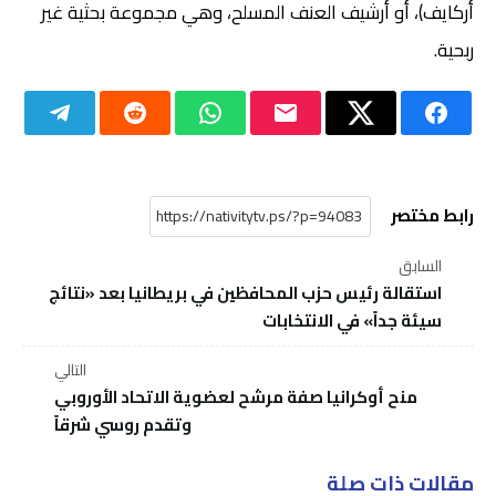
أركايف)، أو أرشيف العنف المسلح، وهي مجموعة بحثية غير
ربحية.
رابط مختصر
السابق
استقالة رئيس حزب المحافظين في بريطانيا بعد «نتائج
سيئة جداً» في الانتخابات
التالي
منح أوكرانيا صفة مرشح لعضوية الاتحاد الأوروبي
وتقدم روسي شرقاً
مقالات ذات صلة