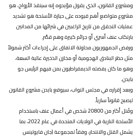
ومشروع القانون، الذي يقول مؤيدوه إنه سينقذ الأرواح، هو
مشروع متواضع أهم قيوده على حيازة الأسلحة هو تشديد
عمليات التحقق من تاريخ الراغبين في شرائها من المدانين
بارتكاب عنف أسري أو جرائم كبيرة وهم قصَّر.
ورفض الجمهوريون محاولة الاتفاق على إجراءات أكثر شمولاً
مثل حظر البنادق الهجومية أو مخازن الذخيرة عالية السعة،
وهو ما كان يفضله الديمقراطيون بمن فيهم الرئيس جو
بايدن.
وبعد إقراره في مجلس النواب، سيوقع بايدن مشروع القانون
ليصبح قانوناً سارياً.
وقُتل أكثر من 20800 شخص في أعمال عنف باستخدام
الأسلحة النارية في الولايات المتحدة في عام 2022، بما
يشمل القتل والانتحار، وفقاً لمجموعة (جان فايولينس