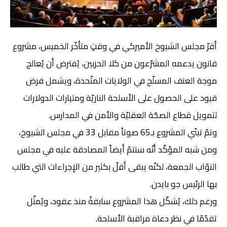
أقرّ مجلس الشيوخ الأميركي في وقتٍ متأخّر الخميس، مشروع
قانون يدعمه المشرّعون من كلا الحزبين، يُفترض أن يُعالج
موجة العنف المسلّح في الولايات المتّحدة، ويشمل فرض
قيود على الحصول على الأسلحة الناريّة ومليارات الدولارات
لتمويل قطاع الصحّة العقليّة والأمن في المدارس.
وتمّ تبنّي المشروع بـ65 صوتاً مقابل 33 في مجلس الشيوخ،
ومن شبه المؤكّد أنّه ستتمّ أيضاً المصادقة عليه في مجلس
النوّاب الجمعة، لكنّه يبقى أقلّ بكثير من الإجراءات التي طالب
بها الرئيس جو بايدن.
ورغم ذلك، يُشكّل هذا المشروع سابقةً منذ عقود، ويُمثّل
تقدّمًا في نظر دعاة مراقبة الأسلحة.