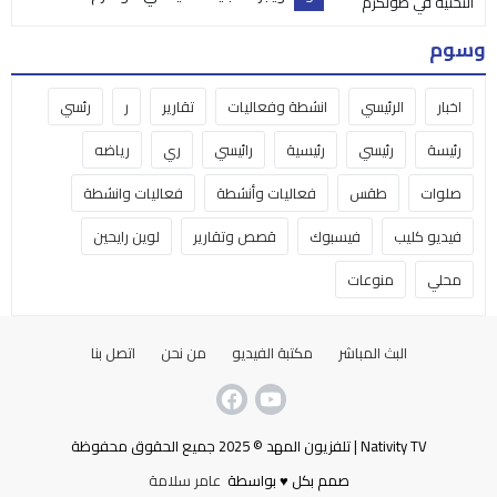
وسوم
اخبار
الرئيسي
انشطة وفعاليات
تقارير
ر
رئسي
رئيسة
رئيسي
رئيسية
رائيسي
ري
رياضه
صلوات
طقس
فعاليات وأنشطة
فعاليات وانشطة
فيديو كليب
فيسبوك
قصص وتقارير
لوين رايحين
محلي
منوعات
البث المباشر
مكتبة الفيديو
من نحن
اتصل بنا
Nativity TV | تلفزيون المهد © 2025 جميع الحقوق محفوظة
صمم بكل ♥ بواسطة
عامر سلامة