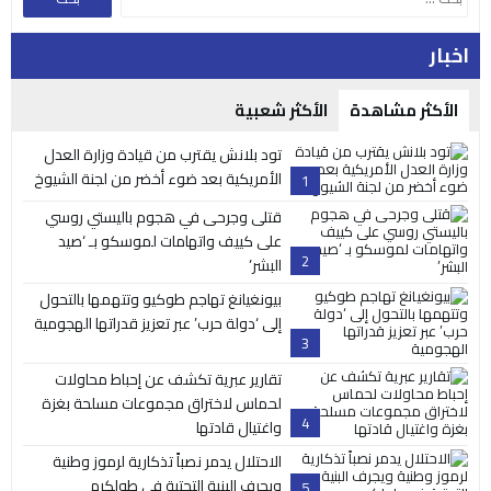
اخبار
الأكثر مشاهدة
الأكثر شعبية
تود بلانش يقترب من قيادة وزارة العدل
الأمريكية بعد ضوء أخضر من لجنة الشيوخ
1
قتلى وجرحى في هجوم باليستي روسي
على كييف واتهامات لموسكو بـ ‘صيد
2
البشر’
بيونغيانغ تهاجم طوكيو وتتهمها بالتحول
إلى ‘دولة حرب’ عبر تعزيز قدراتها الهجومية
3
تقارير عبرية تكشف عن إحباط محاولات
لحماس لاختراق مجموعات مسلحة بغزة
4
واغتيال قادتها
الاحتلال يدمر نصباً تذكارية لرموز وطنية
ويجرف البنية التحتية في طولكرم
5