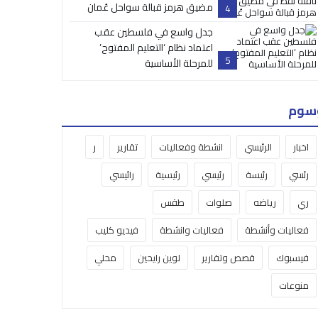
مضيق هرمز قبالة سواحل عُمان
4
جدل واسع في فلسطين عقب
اعتماد نظام ‘التعليم المفتوح’
5
للمرحلة الأساسية
سوم
اخبار
الرئيسي
انشطة وفعاليات
تقارير
ر
رئسي
رئيسة
رئيسي
رئيسية
رائيسي
ري
رياضه
صلوات
طقس
فعاليات وأنشطة
فعاليات وانشطة
فيديو كليب
فيسبوك
قصص وتقارير
لوين رايحين
محلي
منوعات