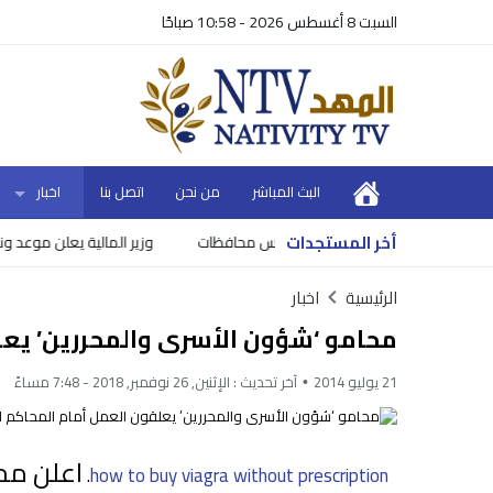
السبت 8 أغسطس 2026 - 10:58 صباحًا
البث المباشر
من نحن
اتصل بنا
اخبار
أخر المستجدات
وزير المالية يعلن موعد ونسبة 
الرئيسية
اخبار
محامو ‘شؤون الأسرى والمحررين’ يعل
21 يوليو 2014
آخر تحديث :
الإثنين, 26 نوفمبر, 2018 - 7:48 مساءً
اعلن مح
.
how to buy viagra without prescription