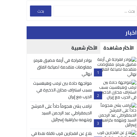
اخبار
الأكثر مشاهدة
الأكثر شعبية
بوادر انفراجة في أزمة مضيق هرمز:
مفاوضات متقدمة لصياغة اتفاق
1
نهائي
مواجهة حادة بين ترمب وهيغسيث
بسبب استنزاف مخازن الذخيرة في
2
الحرب مع إيران
ترامب يشن هجوماً حاداً على المرشح
الديمقراطي عبد الرحمن السيد
ويتهمه بكراهية إسرائيل
3
بلاغ عن انفجارين قرب ناقلة نفط في