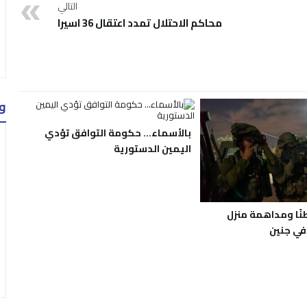
التالي
محاكم الاحتلال تمدد اعتقال 36 اسيرا
و
بالأسماء… حكومة التوافق تؤدي
اليمين الدستورية
17 مواطنًا ومداهمة منزل
في جنين