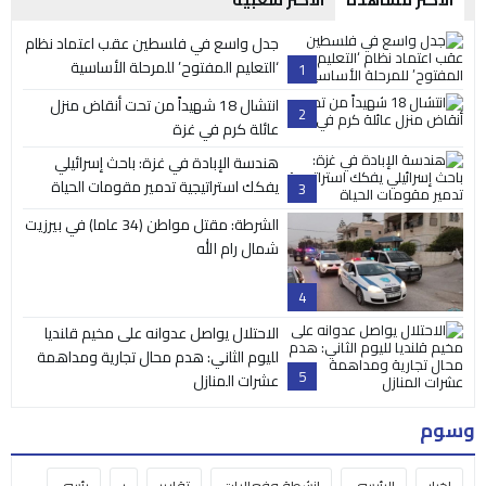
جدل واسع في فلسطين عقب اعتماد نظام
‘التعليم المفتوح’ للمرحلة الأساسية
1
انتشال 18 شهيداً من تحت أنقاض منزل
2
عائلة كرم في غزة
هندسة الإبادة في غزة: باحث إسرائيلي
يفكك استراتيجية تدمير مقومات الحياة
3
الشرطة: مقتل مواطن (34 عاما) في بيرزيت
شمال رام الله
4
الاحتلال يواصل عدوانه على مخيم قلنديا
لليوم الثاني: هدم محال تجارية ومداهمة
5
عشرات المنازل
وسوم
اخبار
الرئيسي
انشطة وفعاليات
تقارير
ر
رئسي