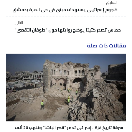
السابق
هجوم إسرائيلي يستهدف مبنى في حي المزة بدمشق
التالي
حماس تصدر كتيبًا يوضح روايتها حول "طوفان الأقصى"
مقالات ذات صلة
سرقة تاريخ غزة.. إسرائيل تدمر “قصر الباشا” وتنهب 20 ألف