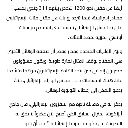
أيضا عن مقتل نحو 1200 شخص بينهم 311 جندي بحسب
مصادر إسرائيلية، فيما تتردد روايات عن مقتل مئات الإسرائيليين
على يد الجيش الإسرائيلي نفسه الذي استخدم مروحيات
أباتشي الحربية لحصد المئات .
وترى الولايات المتحدة ومصر وقطر أن صفقة الرهائن الأخرى
هي المفتاح لوقف القتال لفترة طويلة. ويقول مسؤولون
مصريون إنه في حين يتخذ القادة الإسرائيليون موقفا متشددا
علنا، هناك انقسامات داخل مجلس الوزراء الإسرائيلي، حيث
يدعو البعض إلى إعطاء الأولوية للرهائن.
يذكر أنه في مقابلة نادرة مع التلفزيون الإسرائيلي، قال جادي
آيزنكوت، الجنرال السابق الذي أصبح الآن عضواً لا يحق له
التصويت في حكومة الحرب الإسرائيلية: “يجب أن نقول