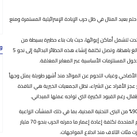
بعيد المنال في ظل حرب الإبادة الإسرائيلية المستمرة ومنع
تدت لتشمل أماكن إيوائها، حيث بات بناء حظيرة بسيطة من
و
صفيح ‘الزينكو’ المستعمل والخشب المتهالك يكلف مبالغ باهظة. وتصل تكلفة إنشاء هذه الحظائر البدائية إلى نحو 5
دخول المستلزمات الأساسية عبر المعابر المغلقة.
الأضاحي وغياب اللحوم عن الموائد منذ أشهر طويلة يمثل وجهاً
 عجز الأفراد عن الشراء، تظل الجمعيات الخيرية هي النافذة
ال، رغم القيود الكبيرة التي تواجه عملها الميداني.
وتشير التقارير إلى أن قطاع غزة تعرض لدمار هائل طال 90% من البنى التحتية المدنية، بما في ذلك المنشآت الزراعية
والحيوانية. وتأتي هذه الأزمة في وقت قدرت فيه الأمم المتحدة تكلفة إعادة إعمار ما دمرته الحرب بنحو 70 مليار
 مئات الآلاف منذ اندلاع المواجهات.