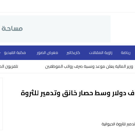
رياضة
زاوية المقالات
كاريكاتير
معرض الصور
مكتبة الفيديو
مالية يعلن موعد ونسبة صرف رواتب الموظفين
تلفزيون المهد ووزار
 غزة.. أسعار خيالية تتجاوز 5 آلاف دولار وسط حصار خانق وتدمير للثروة