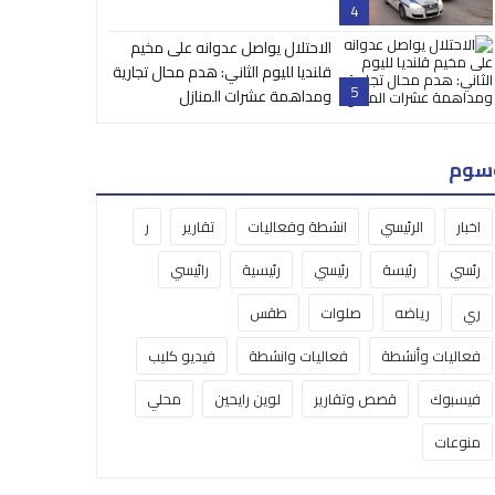
4
الاحتلال يواصل عدوانه على مخيم
قلنديا لليوم الثاني: هدم محال تجارية
5
ومداهمة عشرات المنازل
سوم
اخبار
الرئيسي
انشطة وفعاليات
تقارير
ر
رئسي
رئيسة
رئيسي
رئيسية
رائيسي
ري
رياضه
صلوات
طقس
فعاليات وأنشطة
فعاليات وانشطة
فيديو كليب
فيسبوك
قصص وتقارير
لوين رايحين
محلي
منوعات