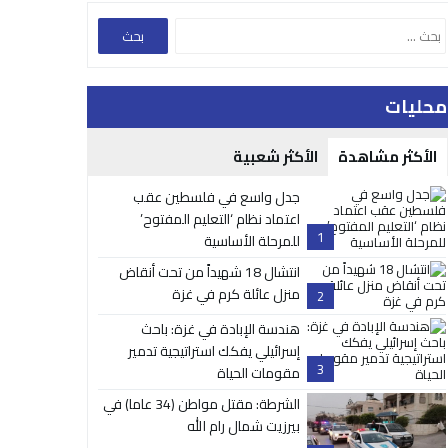
محليات
الأكثر مشاهدة
الأكثر شعبية
جدل واسع في فلسطين عقب
اعتماد نظام ‘التعليم المفتوح’
1
للمرحلة الأساسية
انتشال 18 شهيداً من تحت أنقاض
منزل عائلة كرم في غزة
2
هندسة الإبادة في غزة: باحث
إسرائيلي يفكك استراتيجية تدمير
3
مقومات الحياة
الشرطة: مقتل مواطن (34 عاما) في
بيرزيت شمال رام الله