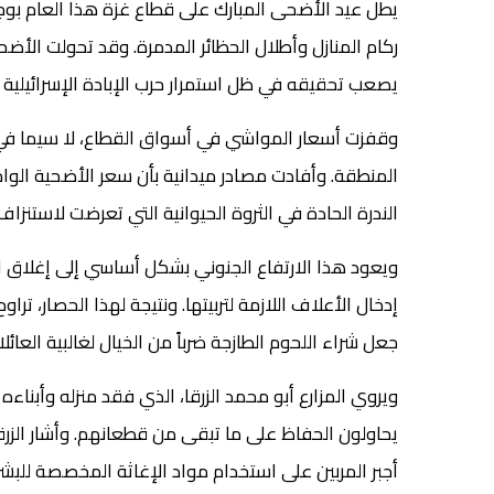
يطل عيد الأضحى المبارك على قطاع غزة هذا العام بوج
ركام المنازل وأطلال الحظائر المدمرة. وقد تحولت الأ
يصعب تحقيقه في ظل استمرار حرب الإبادة الإسرائيلية ا
وقفزت أسعار المواشي في أسواق القطاع، لا سيما في 
الندرة الحادة في الثروة الحيوانية التي تعرضت لاستنزاف و
ويعود هذا الارتفاع الجنوني بشكل أساسي إلى إغلاق الا
جعل شراء اللحوم الطازجة ضرباً من الخيال لغالبية العائل
ويروي المزارع أبو محمد الزرقا، الذي فقد منزله وأبنا
يحاولون الحفاظ على ما تبقى من قطعانهم. وأشار الزرقا
أجبر المربين على استخدام مواد الإغاثة المخصصة للب