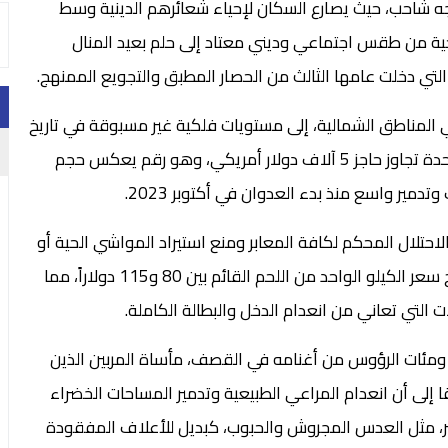
ه شاحب، حيث يصارع السكان لإحياء شعائرهم الدينية وسط
ضحية من طقس اجتماعي وديني معتاد إلى حلم بعيد المنال
لتي دخلت عامها الثالث من الحصار المطبق والتجويع الممنهج.
المناطق الشمالية، إلى مستويات فلكية غير مسبوقة في تاريخ
المنطقة. وأفادت مصادر ميدانية بأن سعر الأضحية الواحدة تجاوز حاجز 5 آلاف دولار أمريكي، وهو رقم يعكس حجم
تدمير واسع منذ بدء العدوان في أكتوبر 2023.
حتلال المحكم لكافة المعابر ومنع استيراد المواشي الحية أو
إدخال الأعلاف اللازمة لتربيتها. ونتيجة لهذا الحصار، تراوح سعر الكيلو الواحد من اللحم القائم بين 80 و115 دولاراً، مما
ات التي تعاني من انعدام الدخل والبطالة الكاملة.
ءه ومئات الرؤوس من أغنامه في القصف، مأساة المربين الذين
 إلى أن انعدام المراعي الطبيعية وتدمير المساحات الخضراء
شر، مثل العدس المجروش والحبوب، كبديل للأعلاف المفقودة