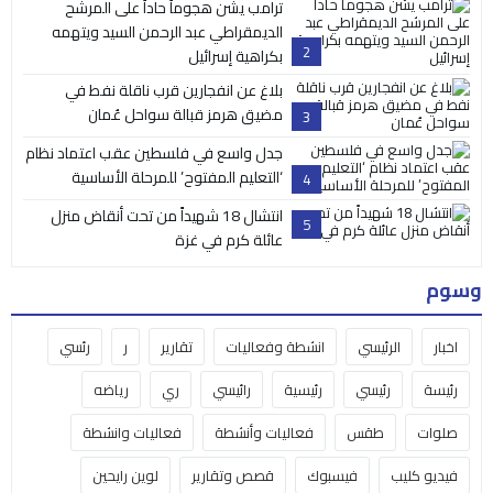
ترامب يشن هجوماً حاداً على المرشح
الديمقراطي عبد الرحمن السيد ويتهمه
2
بكراهية إسرائيل
بلاغ عن انفجارين قرب ناقلة نفط في
مضيق هرمز قبالة سواحل عُمان
3
جدل واسع في فلسطين عقب اعتماد نظام
‘التعليم المفتوح’ للمرحلة الأساسية
4
انتشال 18 شهيداً من تحت أنقاض منزل
5
عائلة كرم في غزة
وسوم
اخبار
الرئيسي
انشطة وفعاليات
تقارير
ر
رئسي
رئيسة
رئيسي
رئيسية
رائيسي
ري
رياضه
صلوات
طقس
فعاليات وأنشطة
فعاليات وانشطة
فيديو كليب
فيسبوك
قصص وتقارير
لوين رايحين