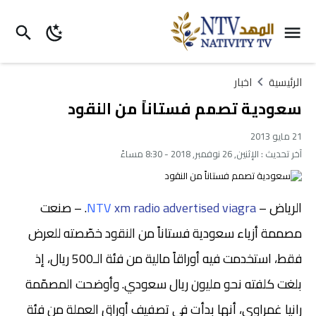
الرئيسية
اخبار
سعودية تصمم فستاناً من النقود
21 مايو 2013
آخر تحديث :
الإثنين, 26 نوفمبر, 2018 - 8:30 مساءً
الرياض –
xm radio advertised viagra
NTV
. – صنعت
مصممة أزياء سعودية فستاناً من النقود خصّصته للعرض
فقط، استخدمت فيه أوراقاً مالية من فئة الـ500 ريال، إذ
بلغت كلفته نحو مليون ريال سعودي. وأوضحت المصمّمة
رانيا غمراوي، أنها بدأت في تصفيف أوراق العملة من فئة