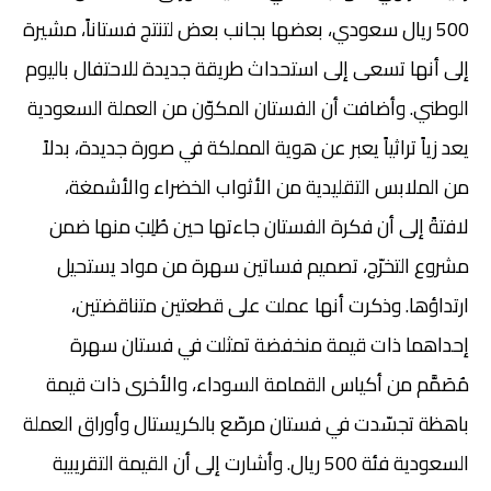
500 ريال سعودي، بعضها بجانب بعض لتنتج فستاناً، مشيرة
إلى أنها تسعى إلى استحداث طريقة جديدة للاحتفال باليوم
الوطني. وأضافت أن الفستان المكوّن من العملة السعودية
يعد زياً تراثياً يعبر عن هوية المملكة في صورة جديدة، بدلاً
من الملابس التقليدية من الأثواب الخضراء والأشمغة،
لافتةً إلى أن فكرة الفستان جاءتها حين طُلِبَ منها ضمن
مشروع التخرّج، تصميم فساتين سهرة من مواد يستحيل
ارتداؤها. وذكرت أنها عملت على قطعتين متناقضتين،
إحداهما ذات قيمة منخفضة تمثلت في فستان سهرة
مُصَمَّم من أكياس القمامة السوداء، والأخرى ذات قيمة
باهظة تجسّدت في فستان مرصّع بالكريستال وأوراق العملة
السعودية فئة 500 ريال. وأشارت إلى أن القيمة التقريبية