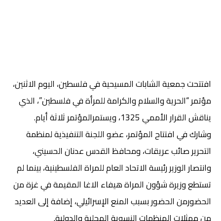
افتتحت جمعية الشابات المسيحية في فلسطين، اليوم الاثنين،
مؤتمر “الحرية والسلام والكرامة للمرأة في فلسطين”، الذي
يناقش القرار الأممي 1325، ويستمرالمؤتمر ثلاثة أيام.
وشارك في افتتاح المؤتمر، عضو اللجنة التنفيذية لمنظمة
التحرير صائب عريقات، ومحافظ القدس عدنان الحسيني،
وانتصار الوزير رئيسة الاتحاد العام للمراة الفلسطينية، بينما لم
تستطع وزيرة شؤون المراة هيفاء الاغا المقيمة في غزة من
الحضورمن الحضور بسبب المنع الإسرائيلي، إضافة إلى العديد
من ممثلات المنظمات النسوية المحلية والدولية.