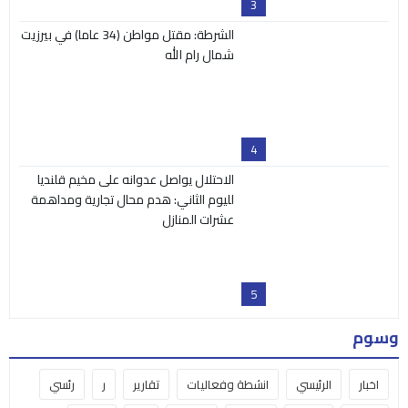
3
الشرطة: مقتل مواطن (34 عاما) في بيرزيت
شمال رام الله
4
الاحتلال يواصل عدوانه على مخيم قلنديا
لليوم الثاني: هدم محال تجارية ومداهمة
عشرات المنازل
5
وسوم
اخبار
الرئيسي
انشطة وفعاليات
تقارير
ر
رئسي