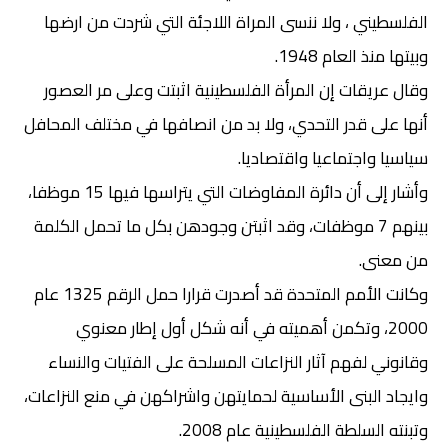
الفلسطيني ، ولا ننسى المراة اللاجئة التي شردت من ارضها
وبيتها منذ العام 1948.
وقال عريقات إن المرأة الفلسطينية اثبتت وعلى مر العصور
أنها على قدر التحدي، ولا بد من انصافها في مختلف المحافل
سياسيا واجتماعيا واقتصاديا.
وأشار إلى أن دائرة المفاوضات التي يتراسها فيها 15 موظفا،
بينهم 7 موظفات، وقد اثبتن وجودهن بكل ما تحمل الكلمة
من معنى.
وكانت الأمم المتحدة قد أصدرت قرارا حمل الرقم 1325 عام
2000، وتكمن أهميته في أنه شكل أول إطار معنوي
وقانوني لفهم آثار النزاعات المسلحة على الفتيات والنساء
وايجاد البنى الأساسية لحمايتهن واشراكهن في منع النزاعات،
وتبنته السلطة الفلسطينية عام 2008.