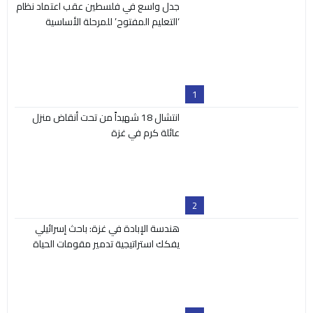
جدل واسع في فلسطين عقب اعتماد نظام
‘التعليم المفتوح’ للمرحلة الأساسية
1
انتشال 18 شهيداً من تحت أنقاض منزل
عائلة كرم في غزة
2
هندسة الإبادة في غزة: باحث إسرائيلي
يفكك استراتيجية تدمير مقومات الحياة