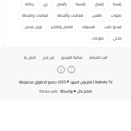
رئيسة
رئيسي
رئيسية
رائيسي
ري
رياضه
صلوات
طقس
فعاليات وأنشطة
فعاليات وانشطة
فيديو كليب
فيسبوك
قصص وتقارير
لوين رايحين
محلي
منوعات
البث المباشر
مكتبة الفيديو
من نحن
اتصل بنا
Nativity TV | تلفزيون المهد © 2025 جميع الحقوق محفوظة
صمم بكل ♥ بواسطة
عامر سلامة