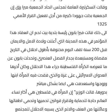
وقالت السكرتيرة العامة لمجلس اتحاد الجمعية ميرا رزق إن
الجمعية بذلت جهودا كبيرة من أجل تفعيل القرار الأممي
1325
الى ذلك قالت فيرا بابون رئيسة بلدية بيت لحم ان انعقاد هذا
المؤتمر في هذه المدينة التي أعلنت ولادة الامل والايمان
قبل 200 سنة تقف البوم مخنوقة بأطول احتلال في التاريخ
مقصاة ومستبعدة بجدار الفصل العنصري وتحدثت بابون عن
ما تتعرضه الكرأة القلسطينة جراء هذا الاحتلال وكان أخرها
العدوان الاسرائيلي على غزة والذي فقدت فيه المرأة ابنها
وزوجها واستعدفت هي ايضا بشكل مياشر
بدورها، قالت الوزير:” إن المرأة في فلسطين هي أكثر نساء
العالم حاجة للحماية ولاقرار قوانين تحميها وتحمي اطفالها
وعائلتها من العنف والالم الذي يسببه الاحتلال للمجتمع