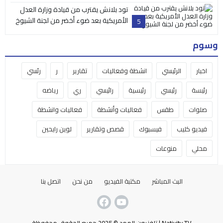
تود بلانش يقترب من قيادة وزارة العدل
الأمريكية بعد ضوء أخضر من لجنة الشيوخ
5
وسوم
اخبار
الرئيسي
انشطة وفعاليات
تقارير
ر
رئسي
رئيسة
رئيسي
رئيسية
رائيسي
ري
رياضه
صلوات
طقس
فعاليات وأنشطة
فعاليات وانشطة
فيديو كليب
فيسبوك
قصص وتقارير
لوين رايحين
محلي
منوعات
البث المباشر
مكتبة الفيديو
من نحن
اتصل بنا
Nativity TV | تلفزيون المهد © 2025 جميع الحقوق محفوظة