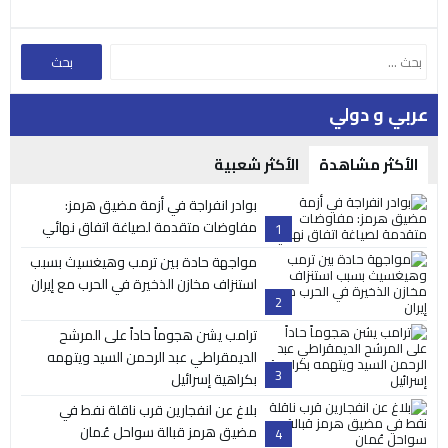
عربي و دولي
الأكثر مشاهدة
الأكثر شعبية
بوادر انفراجة في أزمة مضيق هرمز:
مفاوضات متقدمة لصياغة اتفاق نهائي
1
مواجهة حادة بين ترمب وهيغسيث بسبب
استنزاف مخازن الذخيرة في الحرب مع إيران
2
ترامب يشن هجوماً حاداً على المرشح
الديمقراطي عبد الرحمن السيد ويتهمه
3
بكراهية إسرائيل
بلاغ عن انفجارين قرب ناقلة نفط في
مضيق هرمز قبالة سواحل عُمان
4