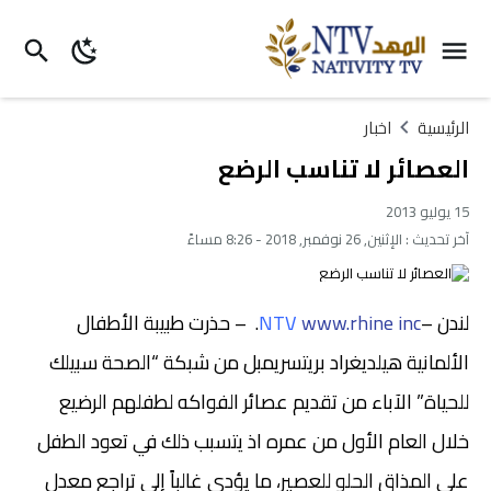
الرئيسية
اخبار
العصائر لا تناسب الرضع
15 يوليو 2013
آخر تحديث :
الإثنين, 26 نوفمبر, 2018 - 8:26 مساءً
لندن –
www.rhine inc
NTV
. – حذرت طبيبة الأطفال
الألمانية هيلديغراد بريتسريمبل من شبكة “الصحة سبيلك
للحياة” الآباء من تقديم عصائر الفواكه لطفلهم الرضيع
خلال العام الأول من عمره اذ يتسبب ذلك في تعود الطفل
على المذاق الحلو للعصير، ما يؤدي غالباً إلى تراجع معدل