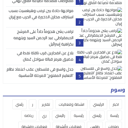
مفاوضات متقدمة لصياغة اتفاق نهائي
1
مواجهة حادة بين ترمب وهيغسيث بسبب
استنزاف مخازن الذخيرة في الحرب مع إيران
2
ترامب يشن هجوماً حاداً على المرشح
الديمقراطي عبد الرحمن السيد ويتهمه
3
بكراهية إسرائيل
بلاغ عن انفجارين قرب ناقلة نفط في
مضيق هرمز قبالة سواحل عُمان
4
جدل واسع في فلسطين عقب اعتماد نظام
‘التعليم المفتوح’ للمرحلة الأساسية
5
وسوم
اخبار
الرئيسي
انشطة وفعاليات
تقارير
ر
رئسي
رئيسة
رئيسي
رئيسية
رائيسي
ري
رياضه
صلوات
طقس
فعاليات وأنشطة
فعاليات وانشطة