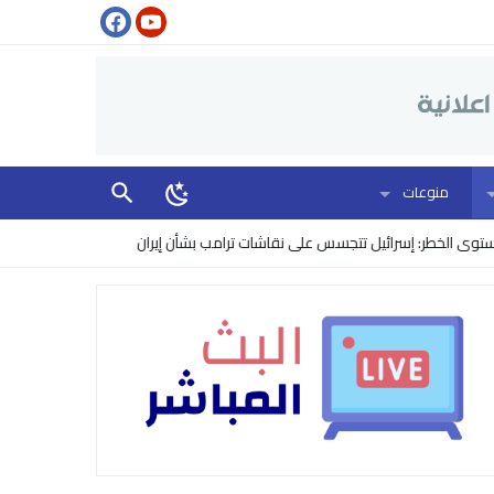
منوعات
لخطر: إسرائيل تتجسس على نقاشات ترامب بشأن إيران
اتفاق لبناني إسرائيلي 