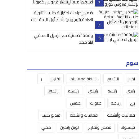
اغلاقها منعا لإنتشار فيروس كورونا
3
ضمن إجراءات احترازية طلاب الثانوية
العامة يتوجهون لأداء أول الامتحانات
4
وقفة تضامنية مع الزميل الصحفي
5
اياد حمد
سوم
اخبار
الرئيسي
انشطة وفعاليات
تقارير
ر
رئسي
رئيسة
رئيسي
رئيسية
رائيسي
ري
رياضه
صلوات
طقس
فعاليات وأنشطة
فعاليات وانشطة
فيديو كليب
فيسبوك
قصص وتقارير
لوين رايحين
محلي