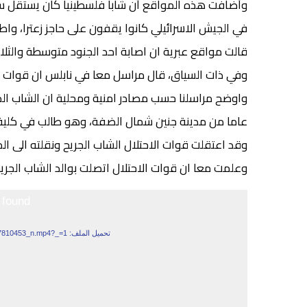
في الجيش الاسرائيلي كانوا يقفون على حاجز زعترا، واطل
قالت مواقع عبرية ان اصابة احد الجنود متوسطة والثلاث
وفي ذات السياق، قال مراسل معا في نابلس ان قوات ال
عاما من مدينة جنين شمال الضفة، وهو طالب في كلية 
وقد اعتقلت قوات الاحتلال الشاب الجريح ونقلته الى
وعلمت معا ان قوات الاحتلال اتصلت بوالد الشاب الجر
مشغل
 found
الفيديو
تحميل الملف: https://nativitytv.ps/wp-content/uploads/2015/11/12281227_1540936106197694_547810453_n.mp4?_=1