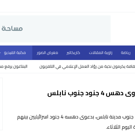
رياضة
زاوية المقالات
كاريكاتير
معرض الصور
مكتبة الفيديو
كرمون نخبة من روّاد العمل الإعلامي في التلفزيون
البنتاغون يرفع مستوى ا
د جنوب نابلس
اصيب فلسطيني بنيران الجيش الاسرائيلي على حاجز زعترا جنوب مدينة نابلس، بدعوى دهسه 4 جنود اسرائيليين بينهم
يوم الثلاثاء.