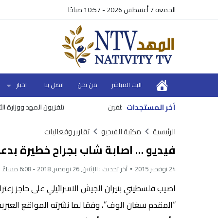
الجمعة 7 أغسطس 2026 - 10:57 صباحًا
البث المباشر
من نحن
اتصل بنا
اخبار
أخر المستجدات
موعد ونسبة صرف رواتب الموظفين
تلفزيون المهد ووزارة الثقافة ي
الرئيسية
مكتبة الفيديو
تقارير وفعاليات
فيديو … اصابة شاب بجراح خطيرة بدعوى دهس 4 جنو
24 نوفمبر 2015
آخر تحديث :
الإثنين, 26 نوفمبر, 2018 - 6:08 مساءً
“المقدم سغان الوف”، وفقا لما نشرته المواقع العبرية ال