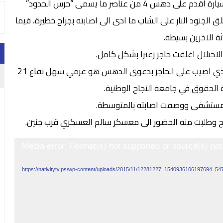
وأضافت هذه المواقع أن شابا فلسطينيا كان يستقل سيارة اقدم على دهس 4 من عناصر ما يسمى “حرس الحدود”
ق الجنود النار على الشاب ما ادى الى اصابته بجراح خطيرة، فيما
ة الاخرين بسيطة.
احتلال اغلقت حاجز زعترا بشكل كامل.
واوضح مراسلنا حسب مصادر امنية ومحلية ان الشاب الذي اصيب على الحاجز بدعوى الدهس هو عزمي سهل نفاع 21
الحقوق في جامعة النجاح الوطنية.
 المستشفى ووصفت اصابته بالمتوسطة.
يح وطلبت منه الحضور الى معسكر سالم العسكري قرب جنين.
Media error: Format(s) not supported or source(s) not