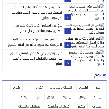
ترامب يشن هجوماً حاداً على المرشح
الديمقراطي عبد الرحمن السيد ويتهمه
2
بكراهية إسرائيل
بلاغ عن انفجارين قرب ناقلة نفط في
مضيق هرمز قبالة سواحل عُمان
3
تود بلانش يقترب من قيادة وزارة العدل
الأمريكية بعد ضوء أخضر من لجنة الشيوخ
4
قتلى وجرحى في هجوم باليستي روسي
على كييف واتهامات لموسكو بـ ‘صيد
5
البشر’
وسوم
اخبار
الرئيسي
انشطة وفعاليات
تقارير
ر
رئسي
رئيسة
رئيسي
رئيسية
رائيسي
ري
رياضه
صلوات
طقس
فعاليات وأنشطة
فعاليات وانشطة