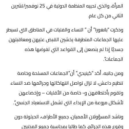
المرأة، والذي تحييه المنظمة الدولية في 25 نوفمبر/تشرين
الثاني من كل عام.
وذكرت “بانغورا” أن ” النساء والفتيات في المناطق التي تسيطر
عليها الجماعات المتطرفة يخشين القبض عليهن ومعاقبتهن
جسديًا إذا لم ينصعن إلى القواعد التي تفرضها هذه
الجماعات”.
ومن جانبه، أكد “كينيدي” أن”الجماعات المسلحة وخاصة
تنظيم داعش، لا تزال تواصل انتهاكاتها وجرائمها ضد النساء
وتقوم بأختطافهن و- خاصة من الأقليات – وإخضاعهن
لأشكال مروعة من الإيذاء التي تشمل الاستعباد الجنسي”.
وناشد المسؤولان الأمميان، جميع الأطراف، الحيلولة دون
وقوع هذه الجرائم، كما طالبا بمحاسبة جميع المذنبين