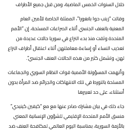
خلال السنوات الخمس الماضية، ومن قبل جميع الأطراف
وقالت “زينب حوا بانغورا”، الممثلة الخاصة للأمين العام
المعنية بالعنف الجنسي أثناء الصراعات المسلحة، إن “الأمم
المتحدة وثقت منذ بدء النزاع في سوريا حالات عديدة من
تعذيب النساء أو إساءة معاملتهن أثناء اعتقال أطراف النزاع
لهن، وتشمل كثير من هذه الحالات العنف الجنسي”.
وأتهمت المسؤولة الأممية قوات النظام السوري والجماعات
المسلحة بالتورط في تلك الانتهاكات والجرائم ضد المرأة بدون
أستثناء، على حد تعبيرها
جاء ذلك في بيان مشترك صادر عنها مع مع “كيفين كينيدي”
منسق الأمم المتحدة الإقليمي للشؤون الإنسانية المعني
بالأزمة السورية، بمناسبة اليوم العالمي لمكافحة العنف ضد