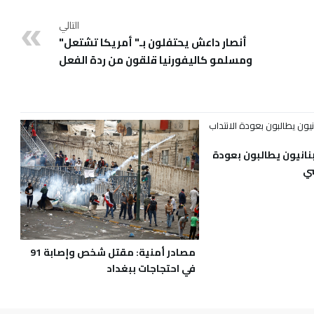
التالي
أنصار داعش يحتفلون بـ" أمريكا تشتعل"
ومسلمو كاليفورنيا قلقون من ردة الفعل
انيون يطالبون بعودة
سي
مصادر أمنية: مقتل شخص وإصابة 91
في احتجاجات ببغداد