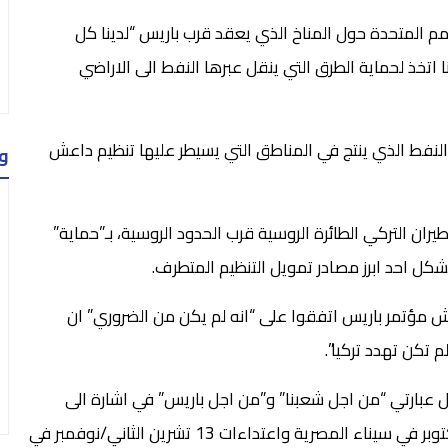
 المتحدة حول المناخ الذي يعقد قرب باريس “لدينا كل
نا اتخذ لحماية الطرق التي ينقل عبرها النفط الى الاراضي
لنفط الذي ينتج في المناطق التي يسيطر عليها تنظيم داعش
و
ن التركي الطائرة الروسية قرب الحدود الروسية، بـ”حماية”
كل احد ابرز مصادر تمويل التنظيم المتطرف.
مؤتمر باريس اتفقوا على “انه لم يكن من الضروري” ان
 تكن تهدد تركيا”.
ابل عبارتي “من اجل شعبنا” و”من اجل باريس” في اشارة الى
اسقاط الطائرة المدنية الروسية في 31 تشرين الاول/اكتوبر في سيناء المصرية واعتداءات 13 تشرين الثاني/نوفمبر في