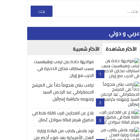
عربي و دولي
الأكثر مشاهدة
الأكثر شعبية
مواجهة حادة بين ترمب وهيغسيث
بسبب استنزاف مخازن الذخيرة في
1
الحرب مع إيران
ترامب يشن هجوماً حاداً على المرشح
الديمقراطي عبد الرحمن السيد
ويتهمه بكراهية إسرائيل
2
بلاغ عن انفجارين قرب ناقلة نفط في
مضيق هرمز قبالة سواحل عُمان
3
تود بلانش يقترب من قيادة وزارة
العدل الأمريكية بعد ضوء أخضر من