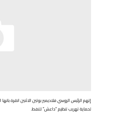
إتهم الرئيس الروسي فلاديمير بوتين الاثنين انقرة بان
لحماية تهريب تنظيم “داعش” للنفط.