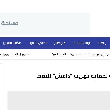
رياضة
زاوية المقالات
كاريكاتير
معرض الصور
مكتبة الفيديو
 موعد ونسبة صرف رواتب الموظفين
تلفزيون المهد ووزارة الثقافة ي
ة لحماية تهريب “داعش” للنفط