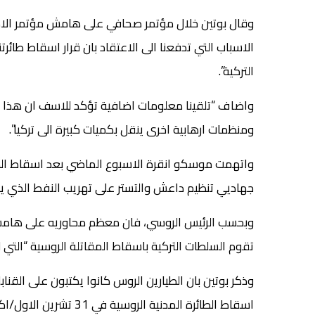
وقال بوتين خلال مؤتمر صحافي على هامش مؤتمر الامم
الاسباب التي تدفعنا الى الاعتقاد بان قرار اسقاط طائرت
التركية”.
واضاف “تلقينا معلومات اضافية تؤكد للاسف ان هذا ا
ومنظمات ارهابية اخرى ينقل بكميات كبيرة الى تركيا”.
واتهمت موسكو انقرة الاسبوع الماضي بعد اسقاط الطيرا
جهاديي تنظيم داعش والتستر على تهريب النفط الذي يش
وبحسب الرئيس الروسي، فان معظم محاوريه على هامش 
تقوم السلطات التركية باسقاط المقاتلة الروسية “التي لم
وذكر بوتين بان الطيارين الروس كانوا يكتبون على القن