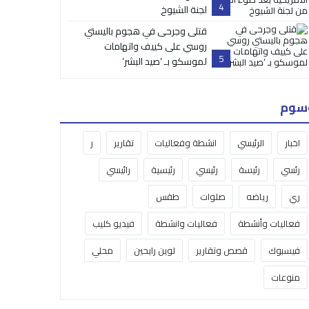
4
لجنة الشيوخ
قتلى وجرحى في هجوم باليستي
روسي على كييف واتهامات
5
لموسكو بـ ‘صيد البشر’
سوم
اخبار
الرئيسي
انشطة وفعاليات
تقارير
ر
رئسي
رئيسة
رئيسي
رئيسية
رائيسي
ري
رياضه
صلوات
طقس
فعاليات وأنشطة
فعاليات وانشطة
فيديو كليب
فيسبوك
قصص وتقارير
لوين رايحين
محلي
منوعات