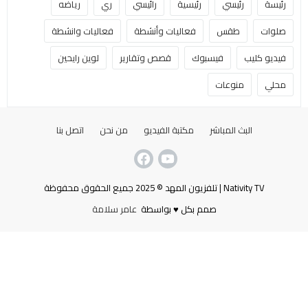
رئيسة
رئيسي
رئيسية
رائيسي
ري
رياضه
صلوات
طقس
فعاليات وأنشطة
فعاليات وانشطة
فيديو كليب
فيسبوك
قصص وتقارير
لوين رايحين
محلي
منوعات
البث المباشر
مكتبة الفيديو
من نحن
اتصل بنا
Nativity TV | تلفزيون المهد © 2025 جميع الحقوق محفوظة
صمم بكل ♥ بواسطة
عامر سلامة