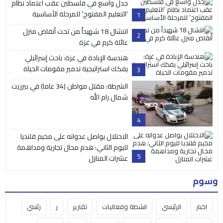
جدل واسع في فلسطين عقب اعتماد نظام
‘التعليم المفتوح’ للمرحلة الأساسية
1
انتشال 18 شهيداً من تحت أنقاض منزل
2
عائلة كرم في غزة
هندسة الإبادة في غزة: باحث إسرائيلي
يفكك استراتيجية تدمير مقومات الحياة
3
الشرطة: مقتل مواطن (34 عاما) في بيرزيت
شمال رام الله
4
الاحتلال يواصل عدوانه على مخيم قلنديا
لليوم الثاني: هدم محال تجارية ومداهمة
5
عشرات المنازل
وسوم
اخبار
الرئيسي
انشطة وفعاليات
تقارير
ر
رئسي