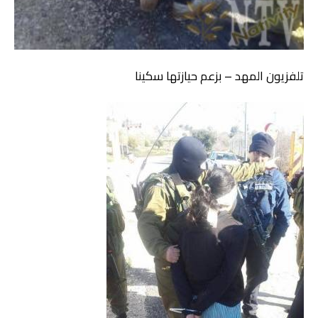
تلفزيون المهد – بزعم حيازتها سكينا