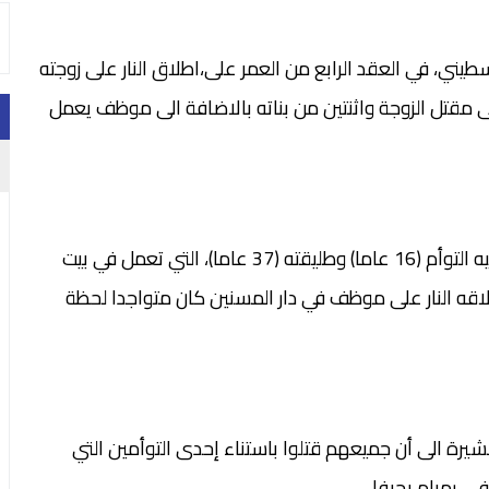
يني، في العقد الرابع من العمر على،اطلاق النار على زوجته
الى مقتل الزوجة واثنتين من بناته بالاضافة الى موظف يعمل
وذكرت الشرطة الاسرائيلية أن الاب اطلق النار على ابنتيه التوأم (16 عاما) وطليقته (37 عاما)، التي تعمل في بيت
10 أعوام)، الى جانب اطلاقه النار على موظف في دار المسنين كان متواجدا لحظة
شيرة الى أن جميعهم قتلوا باستناء إحدى التوأمين التي
 رمبام بحيفا.