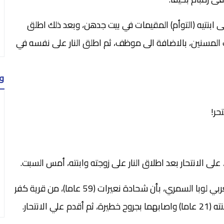
ى ابنتيه (التوأم) المقيمات في بيت جدهن، وبعد ذلك اطلق
ت المسنين، بالاضافة الى موظف، ثم اطلق النار على نفسه في
و
حر!
 الانتحار بعد اطلاق النار على زوجته وابنته، أمس السبت.
وأفادت المتحدثة باسم الشرطة الاسرائيلية للاعلام العربي لوبا السمري، بأن شحادة نعيرات (59 عاما)، من قرية كفر