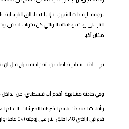
ووفقا لإفادات الشهود فإن الاب اطلق النار بداية عل
.
النار على زوجته وطفلته اللواتي كن متواجدات في بي
مكان آخر.
في حادثه مشابهة: اصاب زوجته وابنته بجراح قبل ان ينت
وفي حادثة مشابهة أقدم أب فلسطيني، من الداخل ، على
قرع في اراضي 48، اطلق النار على زوجته (54 عاما) وابنته (21 عاما) واصابهما بجروح خطيرة، ثم أقدم علي الانتحار.