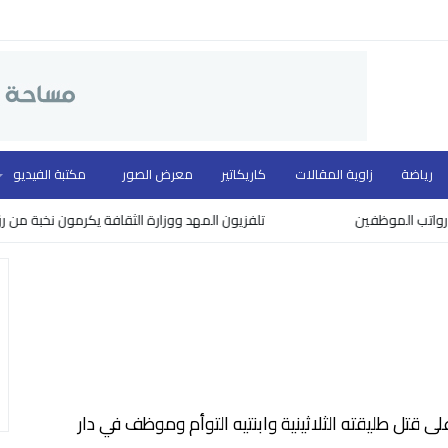
رياضة
زاوية المقالات
كاريكاتير
معرض الصور
مكتبة الفيديو
الموظفين
تلفزيون المهد ووزارة الثقافة يكرمون نخبة من روّاد الع
ى قتل طليقته الثلاثينية وابنتيه التوأم وموظف في دار