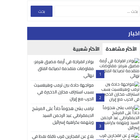
اخبار
الأكثر مشاهدة
الأكثر شعبية
بوادر انفراجة في أزمة مضيق هرمز:
مفاوضات متقدمة لصياغة اتفاق
1
نهائي
مواجهة حادة بين ترمب وهيغسيث
بسبب استنزاف مخازن الذخيرة في
2
الحرب مع إيران
ترامب يشن هجوماً حاداً على المرشح
الديمقراطي عبد الرحمن السيد
ويتهمه بكراهية إسرائيل
3
بلاغ عن انفجارين قرب ناقلة نفط في