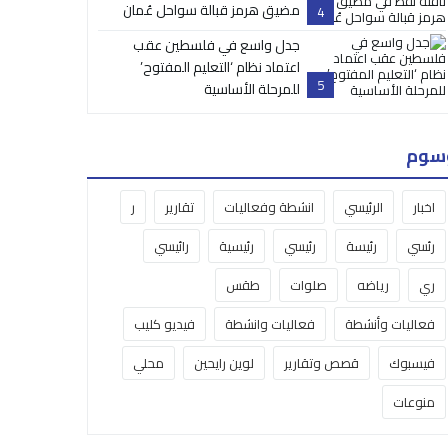
مضيق هرمز قبالة سواحل عُمان
4
جدل واسع في فلسطين عقب
اعتماد نظام ‘التعليم المفتوح’
5
للمرحلة الأساسية
سوم
اخبار
الرئيسي
انشطة وفعاليات
تقارير
ر
رئسي
رئيسة
رئيسي
رئيسية
رائيسي
ري
رياضه
صلوات
طقس
فعاليات وأنشطة
فعاليات وانشطة
فيديو كليب
فيسبوك
قصص وتقارير
لوين رايحين
محلي
منوعات