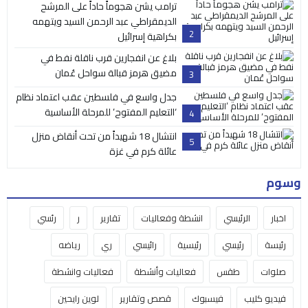
ترامب يشن هجوماً حاداً على المرشح
الديمقراطي عبد الرحمن السيد ويتهمه
2
بكراهية إسرائيل
بلاغ عن انفجارين قرب ناقلة نفط في
مضيق هرمز قبالة سواحل عُمان
3
جدل واسع في فلسطين عقب اعتماد نظام
‘التعليم المفتوح’ للمرحلة الأساسية
4
انتشال 18 شهيداً من تحت أنقاض منزل
5
عائلة كرم في غزة
وسوم
اخبار
الرئيسي
انشطة وفعاليات
تقارير
ر
رئسي
رئيسة
رئيسي
رئيسية
رائيسي
ري
رياضه
صلوات
طقس
فعاليات وأنشطة
فعاليات وانشطة
فيديو كليب
فيسبوك
قصص وتقارير
لوين رايحين