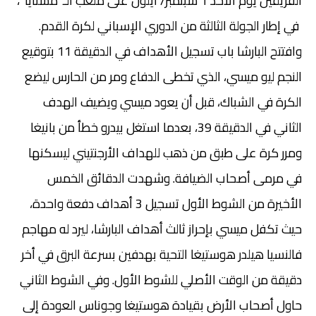
الفريقين يوم الأحد 1 سبتمبر/ أيلول على ملعب الـ”مستايا”،
في إطار الجولة الثالثة من الدوري الإسباني لكرة القدم.
وافتتح البارشا باب تسجيل الأهداف في الدقيقة 11 بتوقيع
النجم ليو ميسي، الذي تخطى الدفاع ومر من الحارس ليضع
الكرة في الشباك، قبل أن يعود ميسي ويضيف الهدف
الثاني في الدقيقة 39، بعدما استغل بيدرو خطأ من بانيغا
ومرر كرة على طبق من ذهب للهداف الأرجنتيني ليسكنها
في مرمى أصحاب الضيافة. وشهدت الدقائق الخمس
الأخيرة من الشوط الأول تسجيل 3 أهداف دفعة واحدة،
حيث تكفل ميسي بإحراز ثالث أهداف البارشا، ليرد له مهاجم
فالنسيا هيلدر هوستيغا التحية بهدفين بسرعة البرق في أخر
دقيقة من الوقت الأصلي للشوط الأول. وفي الشوط الثاني
حاول أصحاب الأرض بقيادة هوستيغا وجوناس العودة إلى