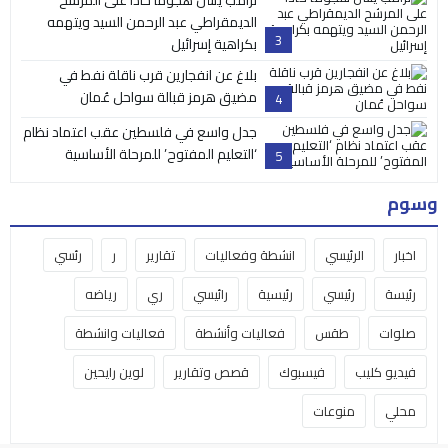
الديمقراطي عبد الرحمن السيد ويتهمه
3
بكراهية إسرائيل
بلاغ عن انفجارين قرب ناقلة نفط في
مضيق هرمز قبالة سواحل عُمان
4
جدل واسع في فلسطين عقب اعتماد نظام
‘التعليم المفتوح’ للمرحلة الأساسية
5
وسوم
اخبار
الرئيسي
انشطة وفعاليات
تقارير
ر
رئسي
رئيسة
رئيسي
رئيسية
رائيسي
ري
رياضه
صلوات
طقس
فعاليات وأنشطة
فعاليات وانشطة
فيديو كليب
فيسبوك
قصص وتقارير
لوين رايحين
محلي
منوعات