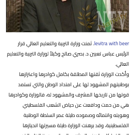
levitra with beer
. ثمنت وزارة التربية والتعليم العالي قرار
الرئيس عباس تعيين د. بصري صالح وكيلاً لوزارة التربية والتعليم
العالي.
وأكدت الوزارة ثقتها المطلقة بكامل كوادرها واعتزازها
بوطنيتهم المشهود لها على امتداد الوطن والتي تستمد
قوتها من تاريخها المشرف والمشهود له، فالوزارة وكوادرها
هي من حمت ودافعت عن حياض الشعب الفلسطيني
وهويته وانتمائه وصموده طيلة عمر السلطة الوطنية
الفلسطينية، وقد برهنت الوزارة طيلة مسيرتها انحيازها