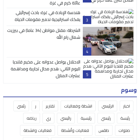
عائلة كرم في غزة
هندسة الإبادة في غزة: باحث إسرائيلي
يفكك استراتيجية تدمير مقومات الحياة
3
الشرطة: مقتل مواطن (34 عاما) في بيرزيت
شمال رام الله
4
الاحتلال يواصل عدوانه على مخيم قلنديا
لليوم الثاني: هدم محال تجارية ومداهمة
5
عشرات المنازل
وسوم
اخبار
الرئيسي
انشطة وفعاليات
تقارير
ر
رئسي
رئيسة
رئيسي
رئيسية
رائيسي
ري
رياضه
صلوات
طقس
فعاليات وأنشطة
فعاليات وانشطة