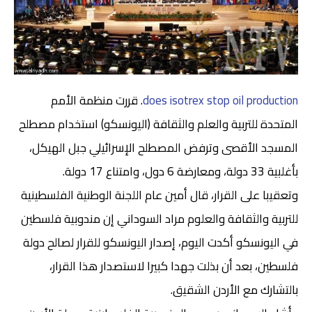
does isotrex stop oil production
. قررت منظمة الأمم
المتحدة للتربية والعلم والثقافة (اليونسكو) استخدام مصطلح
المسجد الأقصى وترفض المصطلح الإسرائيلي جبل الهيكل،
بأغلبية 33 دولة، ومعارضة 6 دول، وامتناع 17 دولة.
وتعقيبا على القرار، قال أمين عام اللجنة الوطنية الفلسطينية
للتربية والثقافة والعلوم مراد السوداني إن مندوبية فلسطين
في اليونسكو أكدت اليوم، إصدار اليونسكو للقرار لصالح دولة
فلسطين، بعد أن بذلت جهدا كبيرا لاستصدار هذا القرار،
بالتشارك مع الأردن الشقيق.