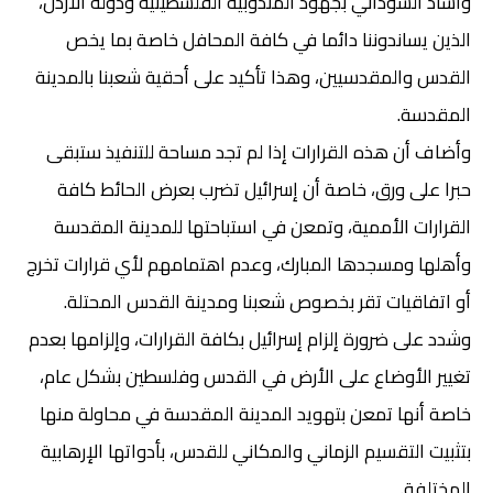
وأشاد السوداني بجهود المندوبية الفلسطينية ودولة الأردن،
الذين يساندوننا دائما في كافة المحافل خاصة بما يخص
القدس والمقدسيين، وهذا تأكيد على أحقية شعبنا بالمدينة
المقدسة.
وأضاف أن هذه القرارات إذا لم تجد مساحة للتنفيذ ستبقى
حبرا على ورق، خاصة أن إسرائيل تضرب بعرض الحائط كافة
القرارات الأممية، وتمعن في استباحتها للمدينة المقدسة
وأهلها ومسجدها المبارك، وعدم اهتمامهم لأي قرارات تخرج
أو اتفاقيات تقر بخصوص شعبنا ومدينة القدس المحتلة.
وشدد على ضرورة إلزام إسرائيل بكافة القرارات، وإلزامها بعدم
تغيير الأوضاع على الأرض في القدس وفلسطين بشكل عام،
خاصة أنها تمعن بتهويد المدينة المقدسة في محاولة منها
بتثبيت التقسيم الزماني والمكاني للقدس، بأدواتها الإرهابية
المختلفة.