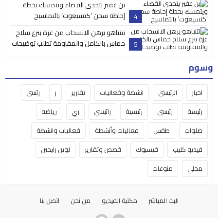
بن غفير يتحدى القضاء ويتمسك بخطة
إحاطة سجن ‘كتسيعوت’ بالتماسيح
4
نتنياهو يرهن الانسحاب من غزة بنزع سلاح
حماس بالكامل والمقاومة تطلب توضيحات
5
وسوم
اخبار
الرئيسي
انشطة وفعاليات
تقارير
ر
رئسي
رئيسة
رئيسي
رئيسية
رائيسي
ري
رياضه
صلوات
طقس
فعاليات وأنشطة
فعاليات وانشطة
فيديو كليب
فيسبوك
قصص وتقارير
لوين رايحين
محلي
منوعات
البث المباشر
مكتبة الفيديو
من نحن
اتصل بنا